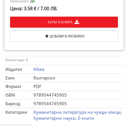
Наличност:
ДА
Цена: 3.58 € / 7.00 ЛВ.
КУПИ Е-КНИГА
ДОБАВИ В ЛЮБИМИ
Коментари: 0
Издател
Kibea
Език
български
Формат
PDF
ISBN
9789544745905
Баркод
9789544745905
Категории
Хуманитарна литература на чужди езици
,
Хуманитарни науки
,
Е-книги