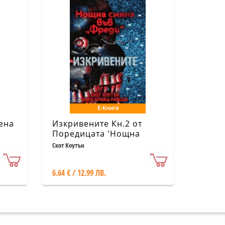
Е-Книга
ена
Изкривените Кн.2 от
Поредицата 'Нощна
смяна във 'Фреди'
Скот Коутън
6.64 € / 12.99 ЛВ.