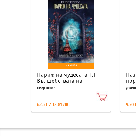
Е-Книга
Париж на чудесата Т.1:
Паз
Вълшебствата на
пор
Амбремер
Пиер Певел
Джени
6.65 € / 13.01 ЛВ.
9.20 