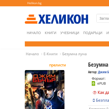
Helikon.bg
НАЧАЛО
КНИГИ
УЧЕБНИЦИ
ПОДАРЪЦИ
И
Начало
Е-Книги
Безумна луна
Безумна
прелисти
Автор:
Джим Б
Формат:
ePUB
Как д
Безпл
Коментари: 0