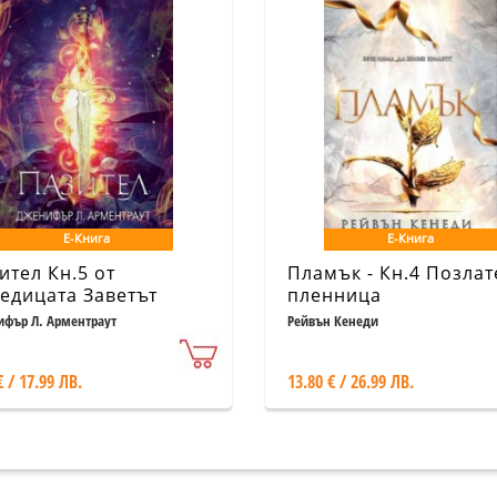
Е-Книга
Е-Книга
ител Кн.5 от
Пламък - Кн.4 Позлат
едицата Заветът
пленница
фър Л. Арментраут
Рейвън Кенеди
€ / 17.99 ЛВ.
13.80 € / 26.99 ЛВ.