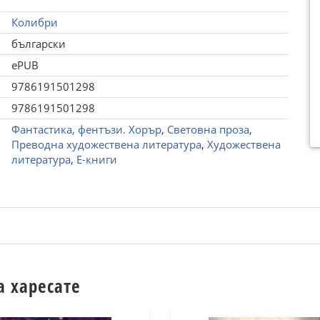
Колибри
български
ePUB
9786191501298
9786191501298
Фантастика, фентъзи. Хорър
,
Световна проза
,
Преводна художествена литература
,
Художествена
литература
,
Е-книги
а харесате