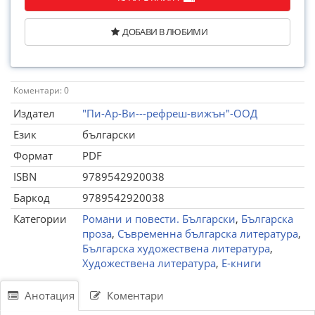
ДОБАВИ В ЛЮБИМИ
Коментари: 0
Издател
"Пи-Ар-Ви---рефреш-вижън"-ООД
Език
български
Формат
PDF
ISBN
9789542920038
Баркод
9789542920038
Категории
Романи и повести. Български
,
Българска
проза
,
Съвременна българска литература
,
Българска художествена литература
,
Художествена литература
,
Е-книги
Анотация
Коментари