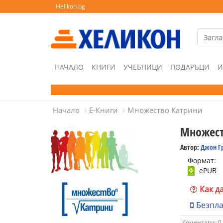
Helikon.bg
НАЧАЛО
КНИГИ
УЧЕБНИЦИ
ПОДАРЪЦИ
И
Начало
Е-Книги
Множество Катрини
Множест
Автор:
Джон Г
Формат:
ePUB
Как д
Безпл
Коментари: 0