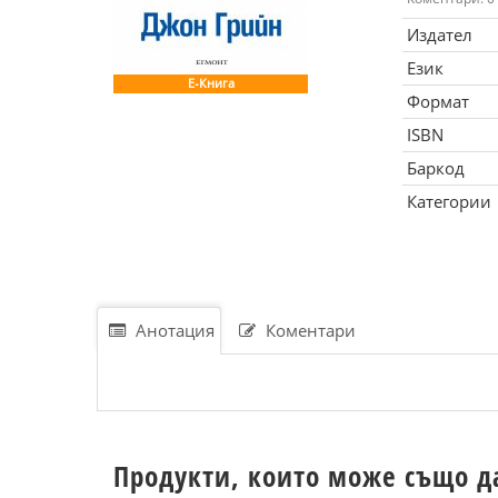
Издател
Език
Е-Книга
Формат
ISBN
Баркод
Категории
Анотация
Коментари
Продукти, които може също д