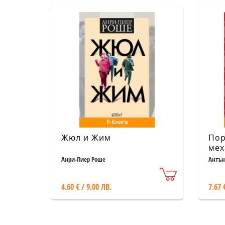
Е-Книга
Жюл и Жим
Пор
мех
Анри-Пиер Роше
Антън
4.60 € / 9.00 ЛВ.
7.67 