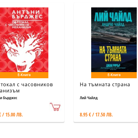
Е-Книга
Е-Книга
токал с часовников
На тъмната страна
анизъм
и Бърджес
Лий Чайлд
€ / 15.00 ЛВ.
8.95 € / 17.50 ЛВ.