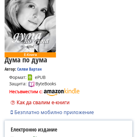
Е-Книга
Дума по дума
Автор:
Силви Вартан
Формат:
ePUB
Защита:
ByteBooks
Несъвместим с:
Как да свалим е-книги
Безплатно мобилно приложение
Електронно издание