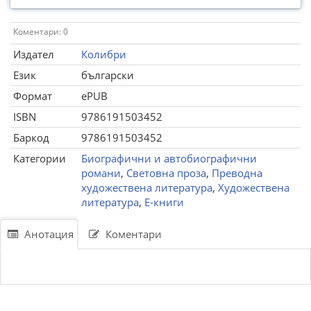
Коментари: 0
Издател
Колибри
Език
български
Формат
ePUB
ISBN
9786191503452
Баркод
9786191503452
Категории
Биографични и автобиографични
романи
,
Световна проза
,
Преводна
художествена литература
,
Художествена
литература
,
Е-книги
Анотация
Коментари