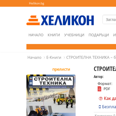
Helikon.bg
НАЧАЛО
КНИГИ
УЧЕБНИЦИ
ПОДАРЪЦИ
И
Начало
Е-Книги
СТРОИТЕЛНА ТЕХНИКА – б
СТРОИТЕ
прелисти
Автор:
Формат:
PDF
Как д
Безпл
Коментари: 0