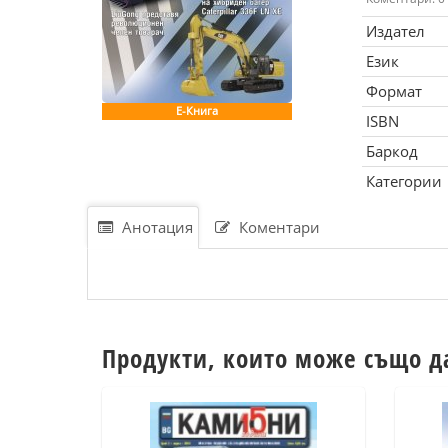
Издател
Език
Формат
Е-Книга
ISBN
Баркод
Категории
Анотация
Коментари
Продукти, които може също д