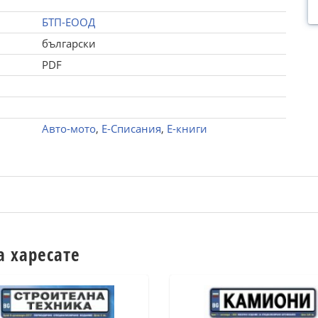
БТП-ЕООД
български
PDF
Авто-мото
,
Е-Списания
,
Е-книги
а харесате