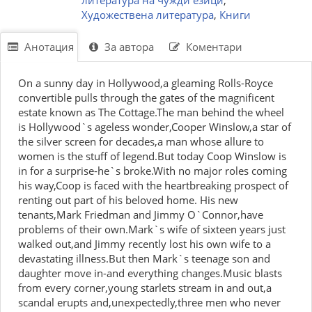
литература на чужди езици
,
Художествена литература
,
Книги
Анотация
За автора
Коментари
On a sunny day in Hollywood,a gleaming Rolls-Royce
convertible pulls through the gates of the magnificent
estate known as The Cottage.The man behind the wheel
is Hollywood`s ageless wonder,Cooper Winslow,a star of
the silver screen for decades,a man whose allure to
women is the stuff of legend.But today Coop Winslow is
in for a surprise-he`s broke.With no major roles coming
his way,Coop is faced with the heartbreaking prospect of
renting out part of his beloved home. His new
tenants,Mark Friedman and Jimmy O`Connor,have
problems of their own.Mark`s wife of sixteen years just
walked out,and Jimmy recently lost his own wife to a
devastating illness.But then Mark`s teenage son and
daughter move in-and everything changes.Music blasts
from every corner,young starlets stream in and out,a
scandal erupts and,unexpectedly,three men who never