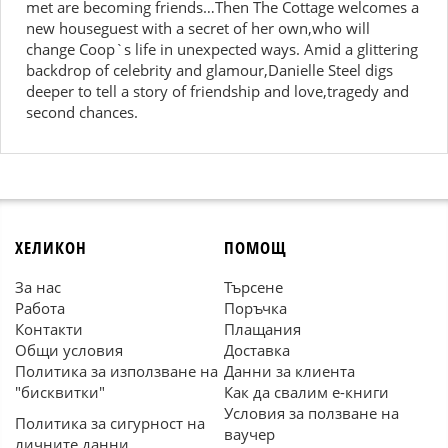
met are becoming friends…Then The Cottage welcomes a
new houseguest with a secret of her own,who will
change Coop`s life in unexpected ways. Amid a glittering
backdrop of celebrity and glamour,Danielle Steel digs
deeper to tell a story of friendship and love,tragedy and
second chances.
ХЕЛИКОН
ПОМОЩ
За нас
Търсене
Работа
Поръчка
Контакти
Плащания
Общи условия
Доставка
Политика за използване на
Данни за клиента
"бисквитки"
Как да свалим е-книги
Условия за ползване на
Политика за сигурност на
ваучер
личните данни