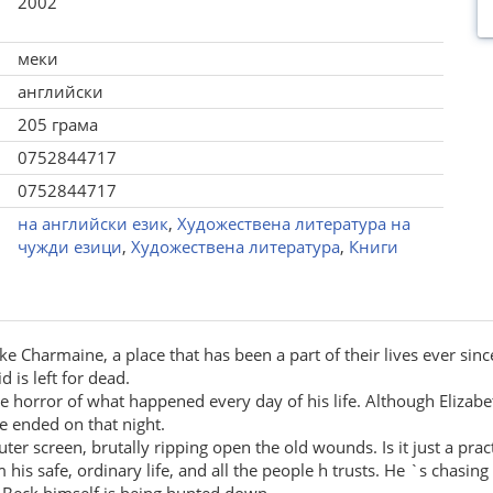
2002
меки
английски
205 грама
0752844717
0752844717
на английски език
,
Художествена литература на
чужди езици
,
Художествена литература
,
Книги
 Charmaine, a place that has been a part of their lives ever since
 is left for dead.
he horror of what happened every day of his life. Although Elizabe
ife ended on that night.
er screen, brutally ripping open the old wounds. Is it just a pra
om his safe, ordinary life, and all the people h trusts. He `s chas