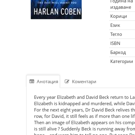
Година на
издаване
Корици
Език
Тегло
ISBN
Баркод
Категории
Анотация
Коментари
Every year Elizabeth and David Beck return to Lake
Elizabeth is kidnapped and murdered, while David
For the next eight years, Dr David Beck relives t
row, for David, it still feels as if more than one l
Then an image of Elizabeth appears on his comput
is still alive ? Suddenly Beck is running away fr