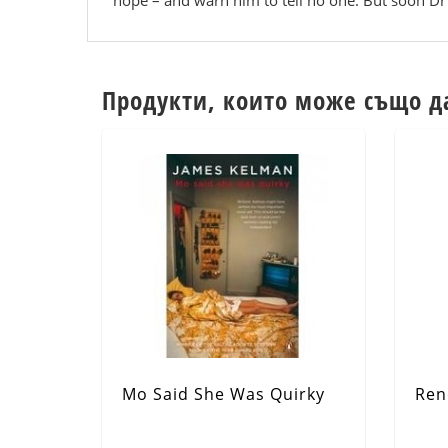
hope – and warn him to tell no one. But soon D
Продукти, които може също д
Mo Said She Was Quirky
Ren