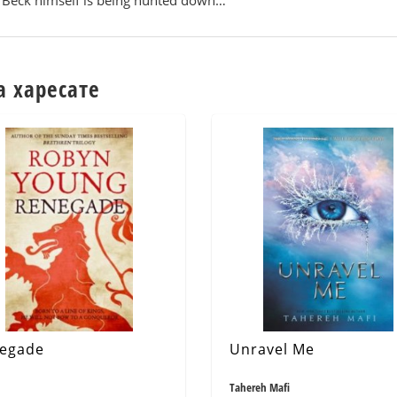
r Beck himself is being hunted down…
а харесате
egade
Unravel Me
Tahereh Mafi