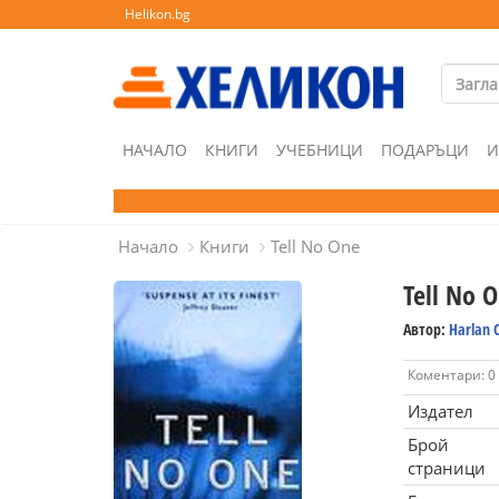
Helikon.bg
НАЧАЛО
КНИГИ
УЧЕБНИЦИ
ПОДАРЪЦИ
И
Начало
Книги
Tell No One
Tell No 
Автор:
Harlan 
Коментари: 0
Издател
Брой
страници