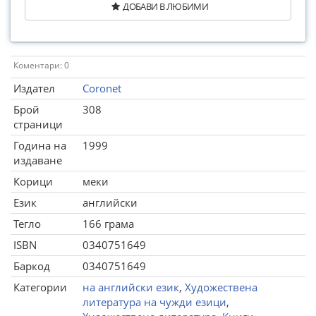
ДОБАВИ В ЛЮБИМИ
Коментари: 0
Издател
Coronet
Брой
308
страници
Година на
1999
издаване
Корици
меки
Език
английски
Тегло
166 грама
ISBN
0340751649
Баркод
0340751649
Категории
на английски език
,
Художествена
литература на чужди езици
,