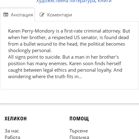
Художествена литература
,
Книги
Анотация
Коментари
Karen Perry-Mondory is a first-rate criminal attorney. But
when her brother, a respected US senator, is found dead
from a bullet wound to the head, the political becomes
shockingly personal.
All signs point to suicide. But a man in her brother’s
position has many enemies. Karen soon finds herself
caught between legal ethics and personal loyalty. And
wondering where the truth fits in…
ХЕЛИКОН
ПОМОЩ
За нас
Търсене
Работа
Поръчка