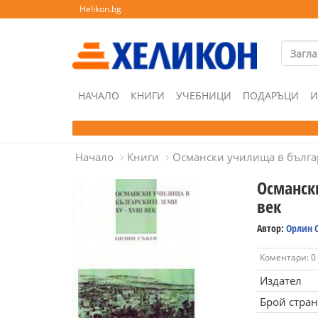
Helikon.bg
НАЧАЛО
КНИГИ
УЧЕБНИЦИ
ПОДАРЪЦИ
И
Начало
Книги
Османски училища в българс
Османск
век
Автор:
Орлин 
Коментари: 0
Издател
Брой стра