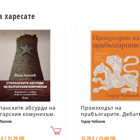
а харесате
панските абсурди на
Произходът на
гарския комунизъм.
прабългарите. Дебат
имната изповед на
през XXI век
Лилков
Тодор Чобанов
за икономиката
 € / 31.29 ЛВ.
12.78 € / 25.00 ЛВ.