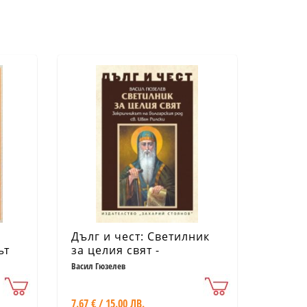
Дълг и чест: Светилник
ът
за целия свят -
Закрилникт на
Васил Гюзелев
българския род св Иван
Рилски
7.67 € / 15.00 ЛВ.