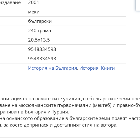
 издаване
2001
меки
български
240 грама
20.5x13.5
9548334593
9548334593
История на България
,
История
,
Книги
анизацията на османските училища в българските земи през X
ване на мюсюлманските първоначални (мектеб) и правно-бъ
раняван в България и Турция.
на османското образование в българските земи правят наст
, за което допринася и достъпният стил на автора.