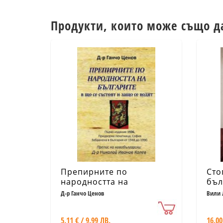
Продукти, които може също д
Препирните по
Сто
народността на
бъл
българите - в що се
Инт
Д-р Ганчо Ценов
Вили 
състоят и защо се водят
ДС 
5.11 € / 9.99 ЛВ.
16.00