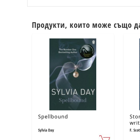
Продукти, които може също д
Spellbound
Sto
writ
(ад
Sylvia Day
F. Scot