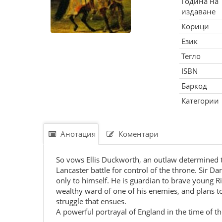
Година на
издаване
Корици
Език
Тегло
ISBN
Баркод
Категории
Анотация
Коментари
So vows Ellis Duckworth, an outlaw determined to
Lancaster battle for control of the throne. Sir Da
only to himself. He is guardian to brave young Ri
wealthy ward of one of his enemies, and plans to 
struggle that ensues.
A powerful portrayal of England in the time of th