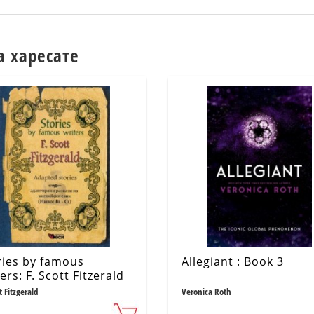
а харесате
ries by famous
Allegiant : Book 3
ers: F. Scott Fitzerald
аптирани разкази)
t Fitzgerald
Veronica Roth