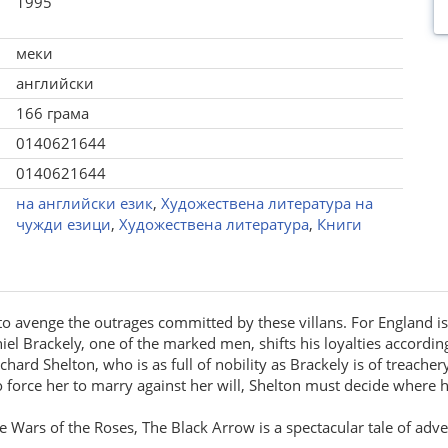
1995
меки
английски
166 грама
0140621644
0140621644
на английски език
,
Художествена литература на
чужди езици
,
Художествена литература
,
Книги
 avenge the outrages committed by these villans. For England is 
niel Brackely, one of the marked men, shifts his loyalties accordin
chard Shelton, who is as full of nobility as Brackely is of treach
force her to marry against her will, Shelton must decide where his
e Wars of the Roses, The Black Arrow is a spectacular tale of adv