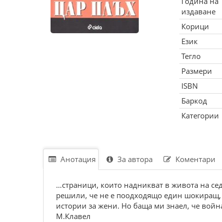
Година на
издаване
Корици
Език
Тегло
Размери
ISBN
Баркод
Категории
Анотация
За автора
Коментари
…страници, които надникват в живота на се
решили, че не е поодходящо един шокиращ,
истории за жени. Но баща ми знаел, че войн
М.Клавел