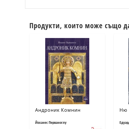
Продукти, които може също д
Андроник Комнин
Ню 
Йоханес Перваноглу
Едуар