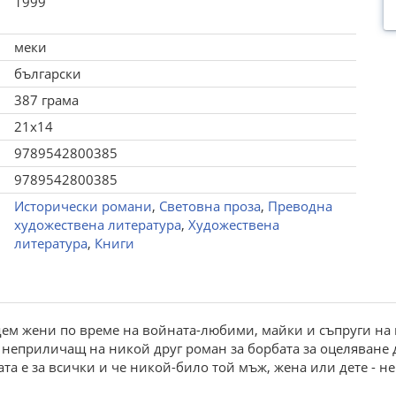
1999
меки
български
387 грама
21x14
9789542800385
9789542800385
Исторически романи
,
Световна проза
,
Преводна
художествена литература
,
Художествена
литература
,
Книги
дем жени по време на войната-любими, майки и съпруги на 
 неприличащ на никой друг роман за борбата за оцеляване
ата е за всички и че никой-било той мъж, жена или дете - н