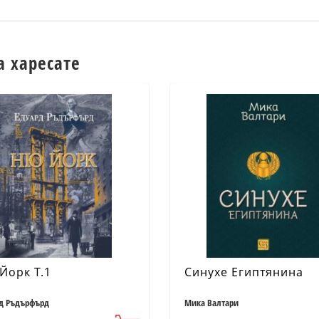
а харесате
Йорк Т.1
Синухе Египтянина
д Ръдърфърд
Мика Валтари