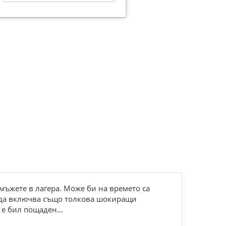
мъжете в лагера. Може би на времето са
 да включва също толкова шокиращи
е е бил пощаден…