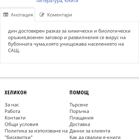
литература
,
Книги
Анотация
Коментари
дин достоверен разказ за химически и биологически
оръжия,военен заговор и развилнелия се вирус на
бубонната чума,която унищожава населението на
САЩ.
ХЕЛИКОН
ПОМОЩ
За нас
Търсене
Работа
Поръчка
Контакти
Плащания
Общи условия
Доставка
Политика за използване на
Данни за клиента
"бисквитки"
Как да свалим е-книги