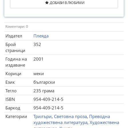
ДОБАВИ В ЛЮБИМИ
Коментари: 0
Издател
Плеяда
Брой
352
страници
Година на
2001
издаване
Корици
меки
Език
български
Тегло
235 грама
ISBN
954-409-214-5
Баркод
954-409-214-5
Категории
Трилъри
,
Световна проза
,
Преводна
художествена литература
,
Художествена