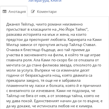
литература
,
Книги
Анотация
Коментари
Джанел Тейлър, чиито романи неизменно
присъстват в класациите на „Ню Йорк Таймс",
разказва историята на мъж и жена, на които
предстои да преоткрият любовта. Кариерата на Ками
Милър зависи от прочутия актьор Тайлър Ставал.
Очаква я блестящо бъдеще, ако тай приеме да
участва в заснемането на филм, в който тя ще играе
главната роля. Ала Ками по-скоро би се отказала от
мечтата си да стане филмова звезда, отколкото да го
моли за услуга. Въпреки че са изминали десет
години от безразсъдната нощ, която двамата са
прекарали заедно, тя още не е забравила
пламенните му ласки и болката, която й е причинил
с внезапното си изчезване. Ками не подозира, че
Тайлър не бяга от нея, а от зловеща тайна, която не
му дава покой. Единственият начин да си го върне, е
да му докаже, че истинската любов не е химера.