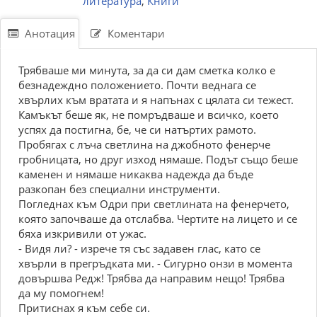
литература
,
Книги
Анотация
Коментари
Трябваше ми минута, за да си дам сметка колко е
безнадеждно положението. Почти веднага се
хвърлих към вратата и я напънах с цялата си тежест.
Камъкът беше як, не помръдваше и всичко, което
успях да постигна, бе, че си натъртих рамото.
Пробягах с лъча светлина на джобното фенерче
гробницата, но друг изход нямаше. Подът също беше
каменен и нямаше никаква надежда да бъде
разкопан без специални инструменти.
Погледнах към Одри при светлината на фенерчето,
която започваше да отслабва. Чертите на лицето и се
бяха изкривили от ужас.
- Видя ли? - изрече тя със задавен глас, като се
хвърли в прегръдката ми. - Сигурно онзи в момента
довършва Редж! Трябва да направим нещо! Трябва
да му помогнем!
Притиснах я към себе си.