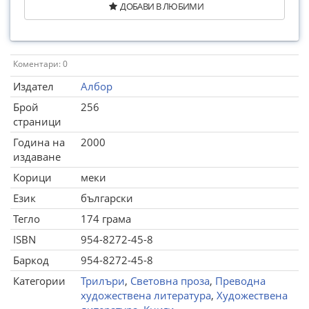
ДОБАВИ В ЛЮБИМИ
Коментари: 0
Издател
Албор
Брой
256
страници
Година на
2000
издаване
Корици
меки
Език
български
Тегло
174 грама
ISBN
954-8272-45-8
Баркод
954-8272-45-8
Категории
Трилъри
,
Световна проза
,
Преводна
художествена литература
,
Художествена