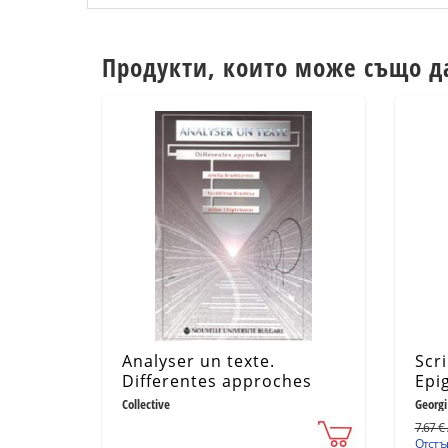
Продукти, които може също д
Analyser un texte.
Scr
Differentes approches
Epi
et 
Collective
Georgi
7.67 € 
Отстъп