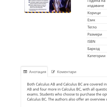
Година на
издаване
Корици
Език
Тегло
Размери
ISBN
Баркод
Категории
Анотация
Коментари
Both Calculus AB and Calculus BC are covered in 
AB and four more in Calculus BC, with all quest
exams. Students who choose to purchase the opti
Calculus BC. The authors also offer an overview 