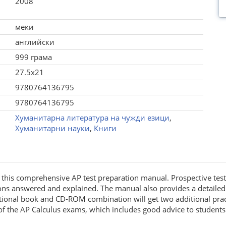
2008
меки
английски
999 грама
27.5x21
9780764136795
9780764136795
Хуманитарна литература на чужди езици
,
Хуманитарни науки
,
Книги
this comprehensive AP test preparation manual. Prospective test t
ions answered and explained. The manual also provides a detailed
onal book and CD-ROM combination will get two additional practic
of the AP Calculus exams, which includes good advice to students 