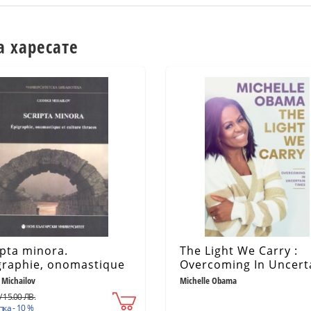
а харесате
ipta minora.
The Light We Carry :
graphie, onomastique
Overcoming In Uncert
culture thraces
Times
 Michailov
Michelle Obama
/ 15.00 ЛВ.
ка - 10 %