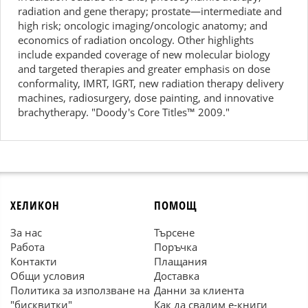
radiation and gene therapy; prostate—intermediate and
high risk; oncologic imaging/oncologic anatomy; and
economics of radiation oncology. Other highlights
include expanded coverage of new molecular biology
and targeted therapies and greater emphasis on dose
conformality, IMRT, IGRT, new radiation therapy delivery
machines, radiosurgery, dose painting, and innovative
brachytherapy. "Doody's Core Titles™ 2009."
ХЕЛИКОН
ПОМОЩ
За нас
Търсене
Работа
Поръчка
Контакти
Плащания
Общи условия
Доставка
Политика за използване на
Данни за клиента
"бисквитки"
Как да свалим е-книги