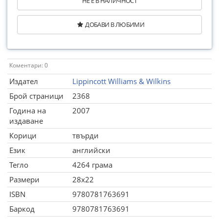
НЕ Е В НАЛИЧНОСТ
ДОБАВИ В ЛЮБИМИ
Коментари: 0
Издател
Lippincott Williams & Wilkins
Брой страници
2368
Година на
2007
издаване
Корици
твърди
Език
английски
Тегло
4264 грама
Размери
28x22
ISBN
9780781763691
Баркод
9780781763691