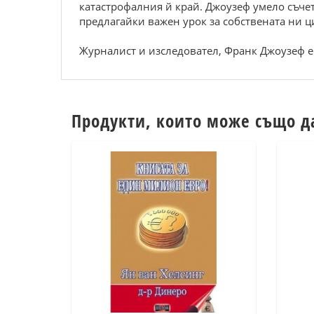
катастрофалния й край. Джоузеф умело съче
предлагайки важен урок за собствената ни 
Журналист и изследовател, Франк Джоузеф е 
Продукти, които може също д