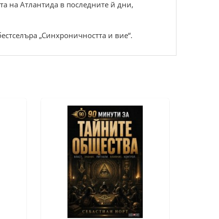
та на Атлантида в последните й дни,
бестселъра „Синхроничността и вие“.