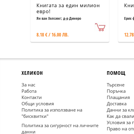
Книгата за един милион
Кни
евро!
Ян ван Хелсинг; д-р Динеро
Ерих 
8.18 € / 16.00 ЛВ.
12.78
ХЕЛИКОН
ПОМОЩ
За нас
Търсене
Работа
Поръчка
Контакти
Плащания
Общи условия
Доставка
Политика за използване на
Данни за кл
"бисквитки"
Как да свал
Условия за 
Политика за сигурност на личните
Право на от
данни