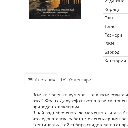
издаване
Корици
Език
Тегло
Размери
ISBN
Баркод
Категории
Анотация
Коментари
Всички човешки култури – от класичeските и
раса“. Франк Джоузеф свързва този светове
природен катаклизъм.
В най-задълбочената до момента книга за А
изследователска работа, че легендарният о
скептицизъм, той събира свидетелства от ар