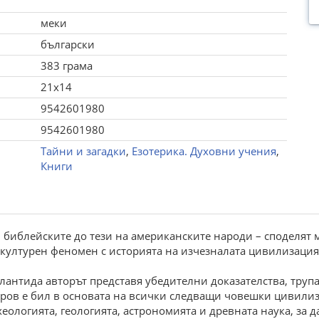
меки
български
383 грама
21x14
9542601980
9542601980
Тайни и загадки
,
Езотерика. Духовни учения
,
Книги
 библейските до тези на американските народи – споделят м
н културен феномен с историята на изчезналата цивилизация
тлантида авторът представя убедителни доказателства, тру
стров е бил в основата на всички следващи човешки цивил
хеологията, геологията, астрономията и древната наука, за 