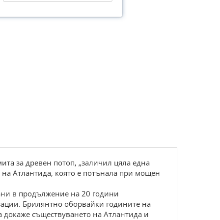
ита за древен потоп, „заличил цяла една
 на Атлантида, която е потънала при мощен
пани в продължение на 20 години
изации. Брилянтно оборвайки годините на
да докаже съществуването на Атлантида и