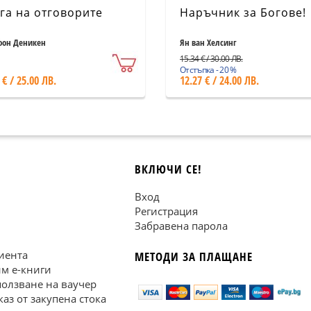
га на отговорите
Наръчник за Богове!
фон Деникен
Ян ван Хелсинг
15.34 € / 30.00 ЛВ.
Отстъпка - 20 %
 € / 25.00 ЛВ.
12.27 € / 24.00 ЛВ.
ВКЛЮЧИ СЕ!
Вход
Регистрация
Забравена парола
иента
МЕТОДИ ЗА ПЛАЩАНЕ
им е-книги
ползване на ваучер
каз от закупена стока