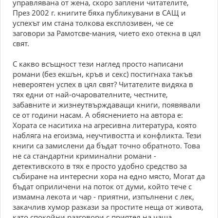
управлявана от жена, скоро заплени читателите,
През 2002 г. книгите бяха публикувани в САЩ и
успехът им стана толкова експлозивен, че се
заговори за Рамотсве-мания, чието ехо отекна в цял
свят.
С какво всъщност тези наглед просто написани
романи (без екшън, кръв и секс) постигнаха такъв
невероятен успех в цял свят? Читателите видяха в
тях едни от най-очарователните, честните,
забавните и жизнеутвърждаващи книги, появявали
се от години насам. А обяснението на автора е:
Хората се наситиха на агресивна литература, която
набляга на егоизма, неучтивостта и конфликта. Тези
книги са замислени да бъдат точно обратното. Това
не са стандартни криминални романи -
детективското в тях е просто удобно средство за
събиране на интересни хора на едно място, Могат да
бъдат оприличени на поток от думи, който тече с
измамна лекота и чар - приятни, изпълнени с лек,
закачлив хумор разкази за простите неща от живота,
като спокойни разговори с приятел на чаша