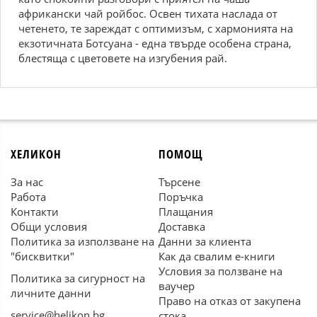
африкански чай ройбос. Освен тихата наслада от
четенето, те зареждат с оптимизъм, с хармонията на
екзотичната Ботсуана - една твърде особена страна,
блестяща с цветовете на изгубения рай.
ХЕЛИКОН
ПОМОЩ
За нас
Търсене
Работа
Поръчка
Контакти
Плащания
Общи условия
Доставка
Политика за използване на
Данни за клиента
"бисквитки"
Как да свалим е-книги
Условия за ползване на
Политика за сигурност на
ваучер
личните данни
Право на отказ от закупена
service@helikon.bg
стока