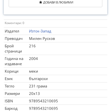
ДОБАВИ В ЛЮБИМИ
Коментари: 0
Издател
Изток-Запад
Преводач
Милен Русков
Брой
216
страници
Година на
2004
издаване
Корици
меки
Език
български
Тегло
231 грама
Размери
20x13
ISBN
9789543210695
Баркод
9789543210695