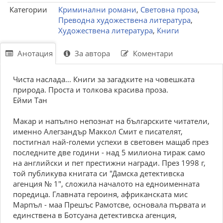
Категории
Криминални романи
,
Световна проза
,
Преводна художествена литература
,
Художествена литература
,
Книги
Анотация
За автора
Коментари
Чиста наслада... Книги за загадките на човешката
природа. Проста и толкова красива проза.
Ейми Тан
Макар и напълно непознат на българските читатели,
именно Алегзандър Маккол Смит е писателят,
постигнал най-големи успехи в световен мащаб през
последните две години - над 5 милиона тираж само
на английски и пет престижни награди. През 1998 г,
той публикува книгата си "Дамска детективска
агенция № 1", сложила началото на едноименната
поредица. Главната героиня, африканската мис
Марпъл - маа Прешъс Рамотсве, основала първата и
единствена в Ботсуана детективска агенция,