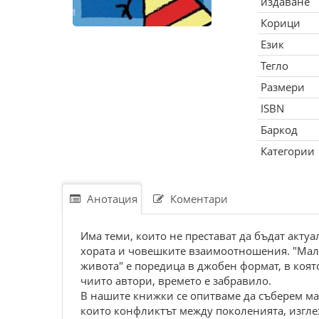
издаване
Корици
Език
Тегло
Размери
ISBN
Баркод
Категории
Анотация
Коментари
Има теми, които не престават да бъдат актуа
хората и човешките взаимоотношения. "Мал
живота" е поредица в джобен формат, в коят
чиито автори, времето е забравило.
В нашите книжки се опитваме да съберем малк
които конфликтът между поколенията, изгле