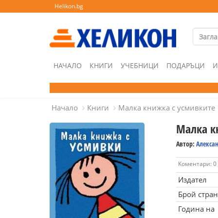
Helikon.bg
НАЧАЛО
КНИГИ
УЧЕБНИЦИ
ПОДАРЪЦИ
И
Начало
Книги
Малка книжка с усмивките
Малка к
Автор:
Алексан
Коментари: 0
Издател
Брой стра
Година на