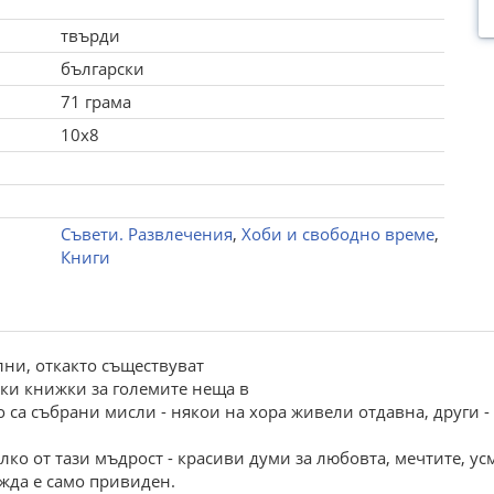
твърди
български
71 грама
10x8
Съвети. Развлечения
,
Хоби и свободно време
,
Книги
лни, откакто съществуват
ки книжки за големите неща в
о са събрани мисли - някои на хора живели отдавна, други 
о от тази мъдрост - красиви думи за любовта, мечтите, усм
жда е само привиден.