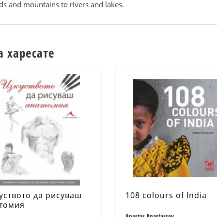
lds and mountains to rivers and lakes.
а харесате
уството да рисуваш
108 colours of India
томия
Anastas Anastassov