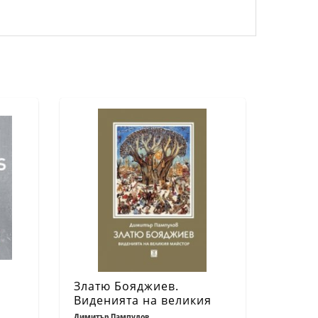
Златю Бояджиев.
Виденията на великия
майстор (трето
Димитър Пампулов