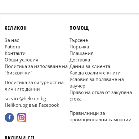
ХЕЛИКОН
ПОМОЩ
За нас
Търсене
Работа
Поръчка
Контакти
Плащания
Общи условия
Доставка
Политика за използване на
Данни за клиента
"бисквитки"
Как да свалим е-книги
Условия за ползване на
Политика за сигурност на
ваучер
личните данни
Право на отказ от закупена
service@helikon.bg
стока
Helikon.bg във Facebook
Правилници за
промоционални кампании
ВКЛЮЧИ СЕ!