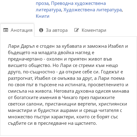
проза
,
Преводна художествена
литература
,
Художествена литература
,
Книги
Анотация
За автора
Коментари
Лари Даръл е сгоден за хубавата и заможна Изабел и
бъдещето на младата двойка наглед е
предначертано - охолен и приятен живот във
висшето общество. Но Лари се стреми към нещо
друго, по-същностно - да открие себе си. Годежът е
разтрогнат, Изабел се омъжва за друг, а Лари поема
по своя път в търсене на истината, просветлението и
смисъла на живота. Неговата духовна одисея минава
от богатските имения в Чикаго през парижките
светски салони, пристанищни вертепи, християнски
манастири и будистки ашрами и среща читателя с
множество пъстри характери, които се борят със
съдбите си в преследване на щастието.