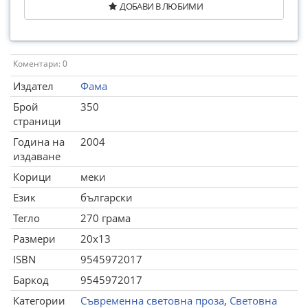
ДОБАВИ В ЛЮБИМИ
Коментари: 0
Издател
Фама
Брой
350
страници
Година на
2004
издаване
Корици
меки
Език
български
Тегло
270 грама
Размери
20x13
ISBN
9545972017
Баркод
9545972017
Категории
Съвременна световна проза
,
Световна