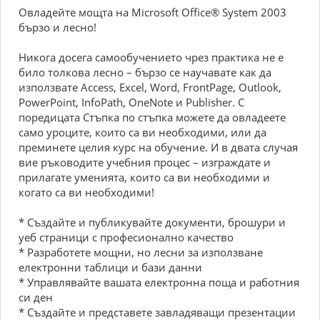
Овладейте мощта на Microsoft Office® System 2003
бързо и лесно!
Никога досега самообучението чрез практика не е
било толкова лесно – бързо се научавате как да
използвате Access, Excel, Word, FrontPage, Outlook,
PowerPoint, InfoPath, OneNote и Publisher. С
поредицата Стъпка по стъпка можете да овладеете
само уроците, които са ви необходими, или да
преминете целия курс на обучение. И в двата случая
вие ръководите учебния процес – изграждате и
прилагате уменията, които са ви необходими и
когато са ви необходими!
* Създайте и публикувайте документи, брошури и
уеб страници с професионално качество
* Разработете мощни, но лесни за използване
електронни таблици и бази данни
* Управлявайте вашата електронна поща и работния
си ден
* Създайте и представете завладяващи презентации