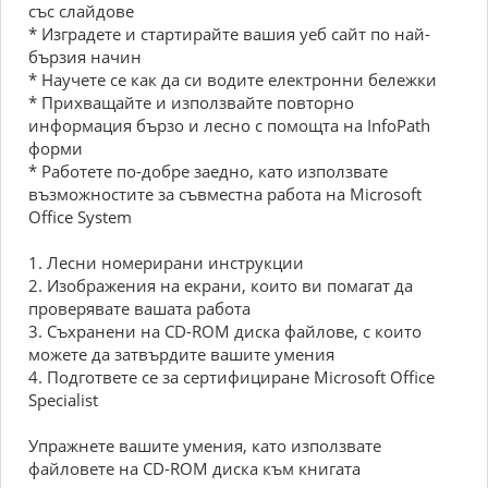
със слайдове
* Изградете и стартирайте вашия уеб сайт по най-
бързия начин
* Научете се как да си водите електронни бележки
* Прихващайте и използвайте повторно
информация бързо и лесно с помощта на InfoPath
форми
* Работете по-добре заедно, като използвате
възможностите за съвместна работа на Microsoft
Office System
1. Лесни номерирани инструкции
2. Изображения на екрани, които ви помагат да
проверявате вашата работа
3. Съхранени на CD-ROM диска файлове, с които
можете да затвърдите вашите умения
4. Подгответе се за сертифициране Microsoft Office
Specialist
Упражнете вашите умения, като използвате
файловете на CD-ROM диска към книгата