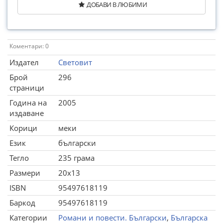
ДОБАВИ В ЛЮБИМИ
Коментари: 0
Издател
Световит
Брой
296
страници
Година на
2005
издаване
Корици
меки
Език
български
Тегло
235 грама
Размери
20x13
ISBN
95497618119
Баркод
95497618119
Категории
Романи и повести. Български
,
Българска