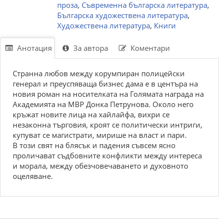
проза
,
Съвременна българска литература
,
Българска художествена литература
,
Художествена литература
,
Книги
Анотация
За автора
Коментари
Странна любов между корумпиран полицейски
генерал и преуспяваща бизнес дама е в центъра на
новия роман на носителката на Голямата награда на
Академията на МВР Донка Петрунова. Около него
кръжат новите лица на хайлайфа, вихри се
незаконна търговия, кроят се политически интриги,
купуват се магистрати, мирише на власт и пари.
В този свят на блясък и падения съвсем ясно
проличават съдбовните конфликти между интереса
и морала, между обезчовечаването и духовното
оцеляване.