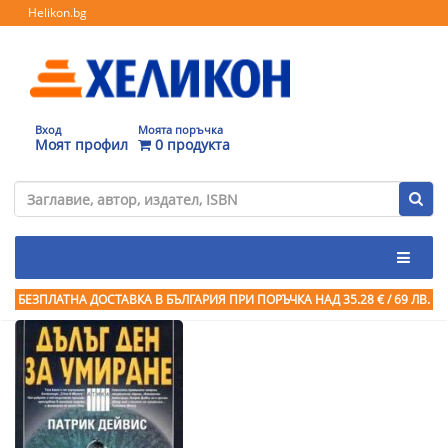
Helikon.bg
Вход
Моята поръчка
Моят профил
0 продукта
БЕЗПЛАТНА ДОСТАВКА В БЪЛГАРИЯ ПРИ ПОРЪЧКА
НАД 35.28 € / 69 ЛВ.