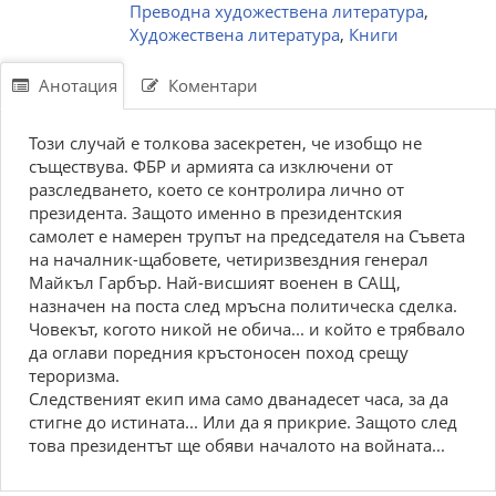
Преводна художествена литература
,
Художествена литература
,
Книги
Анотация
Коментари
Този случай е толкова засекретен, че изобщо не
съществува. ФБР и армията са изключени от
разследването, което се контролира лично от
президента. Защото именно в президентския
самолет е намерен трупът на председателя на Съвета
на началник-щабовете, четиризвездния генерал
Майкъл Гарбър. Най-висшият военен в САЩ,
назначен на поста след мръсна политическа сделка.
Човекът, когото никой не обича... и който е трябвало
да оглави поредния кръстоносен поход срещу
тероризма.
Следственият екип има само дванадесет часа, за да
стигне до истината... Или да я прикрие. Защото след
това президентът ще обяви началото на войната...