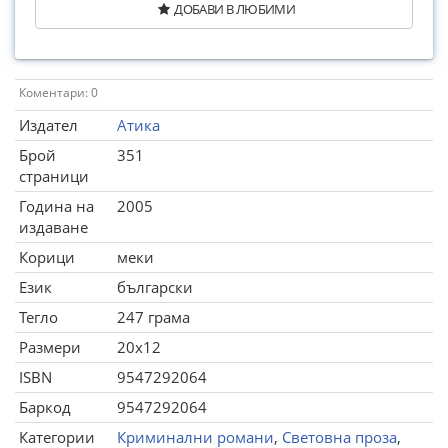
ДОБАВИ В ЛЮБИМИ
Коментари: 0
Издател
Атика
Брой
351
страници
Година на
2005
издаване
Корици
меки
Език
български
Тегло
247 грама
Размери
20x12
ISBN
9547292064
Баркод
9547292064
Категории
Криминални романи
,
Световна проза
,