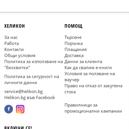
ХЕЛИКОН
ПОМОЩ
За нас
Търсене
Работа
Поръчка
Контакти
Плащания
Общи условия
Доставка
Политика за използване на
Данни за клиента
"бисквитки"
Как да свалим е-книги
Условия за ползване на
Политика за сигурност на
ваучер
личните данни
Право на отказ от закупена
service@helikon.bg
стока
Helikon.bg във Facebook
Правилници за
промоционални кампании
ВКЛЮЧИ СЕ!