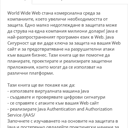
World Wide Web стана комерсиална среда за
компаниите, което увеличи необходимостта от
защита. Едно малко недоглеждане в защитата може
да струва на една компания милиони долари! Java е
най-разпространеният програмен език в Web. Java
Сигурност ще ви даде ключа за защита на вашия Web
сайт и за предотвратяване на разрушителни атаки
към вашия бизнес. Тази книга ще ви помогне да
планирате, проектирате и реализирате защитени
приложения, които могат да се използват на
различни платформи.
Тази книга ще ви покаже как да:
- използвате виртуалната машина Java
- създавате и проверявате цифрови сигнатури
- се справяте с атаките към вашия Web сайт
- реализирате Java Authentication and Authorization
Service /JAAS/
Започнете с изучаването на основите на защитата в
Java и постепенно овладейте практически начини за