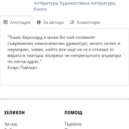
литература
,
Художествена литература
,
Книги
Анотация
За автора
Коментари
"Томас Бернхард е може би най-големият
съвременен немскоезичен драматург, много силен и
неуморен, човек, който все още не се е отказал от
вярата в театъра, въпреки че непрекъснато мърмори
по негов адрес."
Клаус Пайман
ХЕЛИКОН
ПОМОЩ
За нас
Търсене