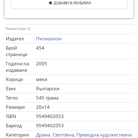
ДОБАВИ В ЛЮБИМИ
Коментари: 0
Издател
Пигмалион
Брой
454
страници
Година на
2005
издаване
Корици
меки
Език
български
Тегло
545 грама
Размери
20x14
ISBN
9549402053
Баркод
9549402053
Категории
Драма. Световна
,
Преводна художествена