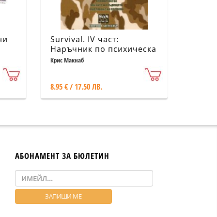
ни
Survival. IV част:
Наръчник по психическа
устойчивост и физическа
Крис Макнаб
издръжливост на
британските специални
8.95 € / 17.50 ЛВ.
служби - SAS
АБОНАМЕНТ ЗА БЮЛЕТИН