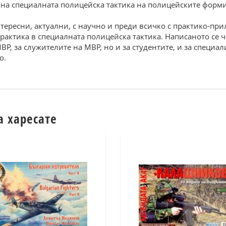
 на специалната полицейска тактика на полицейските форм
нтересни, актуални, с научно и преди всичко с практико-п
рактика в специалната полицейска тактика. Написаното се ч
Р, за служителите на МВР, но и за студентите, и за специа
о.
а харесате