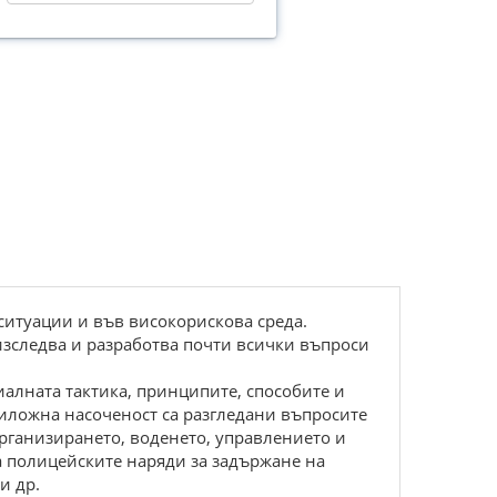
ситуации и във високорискова среда.
изследва и разработва почти всички въпроси
алната тактика, принципите, способите и
иложна насоченост са разгледани въпросите
рганизирането, воденето, управлението и
а полицейските наряди за задържане на
и др.