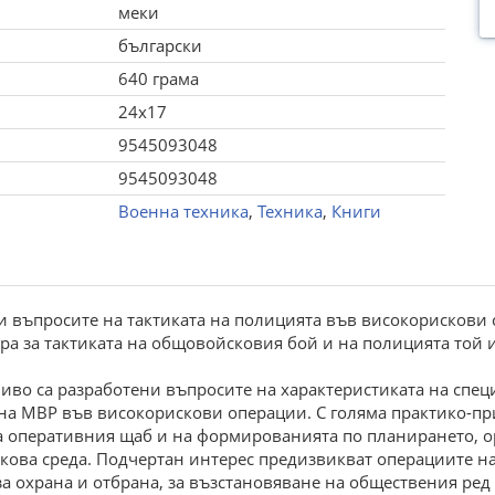
меки
български
640 грама
24x17
9545093048
9545093048
Военна техника
,
Техника
,
Книги
и въпросите на тактиката на полицията във високорискови 
ра за тактиката на общовойсковия бой и на полицията той 
во са разработени въпросите на характеристиката на специ
на МВР във високорискови операции. С голяма практико-пр
на оперативния щаб и на формированията по планирането, о
кова среда. Подчертан интерес предизвикват операциите н
 охрана и отбрана, за възстановяване на обществения ред 