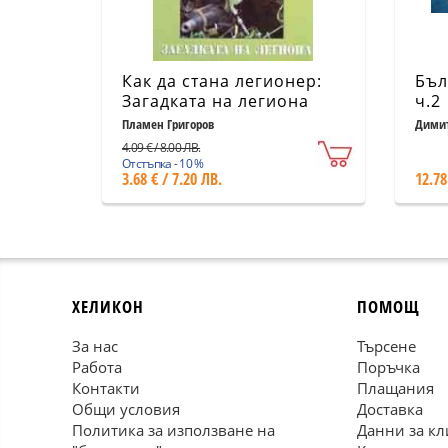
Как да стана легионер:
Бъл
Загадката на легиона
ч.2
Пламен Григоров
Димит
4.09 € / 8.00 ЛВ.
Отстъпка - 10 %
3.68 € / 7.20 ЛВ.
12.78
ХЕЛИКОН
ПОМОЩ
За нас
Търсене
Работа
Поръчка
Контакти
Плащания
Общи условия
Доставка
Политика за използване на
Данни за кл