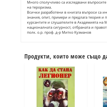
Много сполучливо са изследвани въпросите
на тероризма.
Всички разработени в книгата въпроси са и
знания, опит, примери и предлага теория и п
курсантите и слушателите в Академията на МВ
националната сигурност, отбраната и правот
полк. о.р. проф. д-р Митко Кузманов
Продукти, които може също д