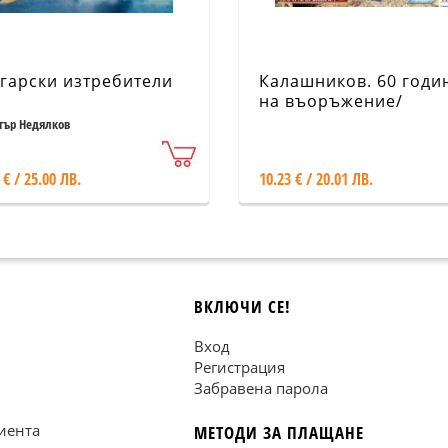
гарски изтребители
Калашников. 60 годи
на въоръжение/
Прочути оръжия №1
ър Недялков
 € / 25.00 ЛВ.
10.23 € / 20.01 ЛВ.
ВКЛЮЧИ СЕ!
Вход
Регистрация
Забравена парола
иента
МЕТОДИ ЗА ПЛАЩАНЕ