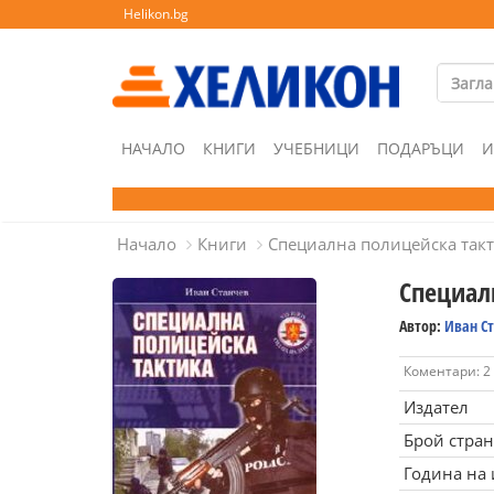
Helikon.bg
НАЧАЛО
КНИГИ
УЧЕБНИЦИ
ПОДАРЪЦИ
И
Начало
Книги
Специална полицейска так
Специал
Автор:
Иван С
Коментари: 2
Издател
Брой стра
Година на