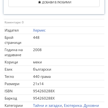
ДОБАВИ В ЛЮБИМИ
Коментари: 0
Издател
Хермес
Брой
448
страници
Година на
2008
издаване
Корици
меки
Език
български
Тегло
440 грама
Размери
21x14
ISBN
954260288X
Баркод
954260288X
Категории
Тайни и загадки
,
Езотерика. Духовни