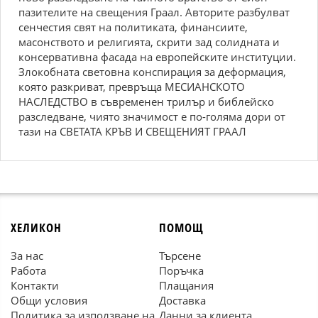
пазителите на свещения Граал. Авторите разбулват
сенчестия свят на политиката, финансиите,
масонството и религията, скрити зад солидната и
консервативна фасада на европейските институции.
Злокобната световна конспирация за деформация,
която разкриват, превръща МЕСИАНСКОТО
НАСЛЕДСТВО в съвременен трилър и библейско
разследване, чиято значимост е по-голяма дори от
тази на СВЕТАТА КРЪВ И СВЕЩЕНИЯТ ГРААЛ
ХЕЛИКОН
ПОМОЩ
За нас
Търсене
Работа
Поръчка
Контакти
Плащания
Общи условия
Доставка
Политика за използване на
Данни за клиента