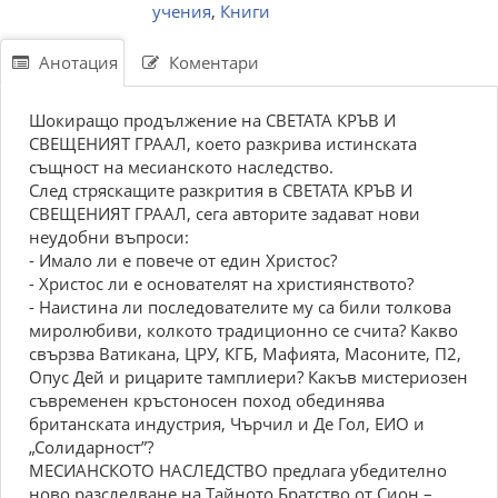
учения
,
Книги
Анотация
Коментари
Шокиращо продължение на СВЕТАТА КРЪВ И
СВЕЩЕНИЯТ ГРААЛ, което разкрива истинската
същност на месианското наследство.
След стряскащите разкрития в СВЕТАТА КРЪВ И
СВЕЩЕНИЯТ ГРААЛ, сега авторите задават нови
неудобни въпроси:
- Имало ли е повече от един Христос?
- Христос ли е основателят на християнството?
- Наистина ли последователите му са били толкова
миролюбиви, колкото традиционно се счита? Какво
свързва Ватикана, ЦРУ, КГБ, Мафията, Масоните, П2,
Опус Дей и рицарите тамплиери? Какъв мистериозен
съвременен кръстоносен поход обединява
британската индустрия, Чърчил и Де Гол, ЕИО и
„Солидарност”?
МЕСИАНСКОТО НАСЛЕДСТВО предлага убедително
ново разследване на Тайното Братство от Сион –