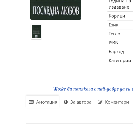
Година на
издаване
Корици
Език
Тегло
ISBN
Баркод
Категории
"Може би понякога е най-добре да си 
Анотация
За автора
Коментари