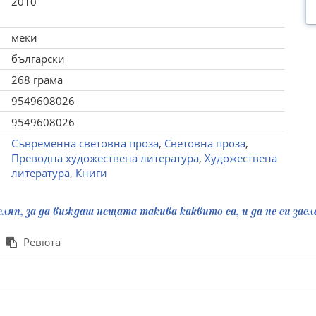
2010
меки
български
268 грама
9549608026
9549608026
Съвременна световна проза
,
Световна проза
,
Преводна художествена литература
,
Художествена
литература
,
Книги
сляп, за да виждаш нещата такива каквито са, и да не си зас
Ревюта