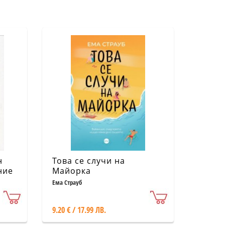
н
Това се случи на
ние
Майорка
Ема Страуб
)
9.20 € / 17.99 ЛВ.