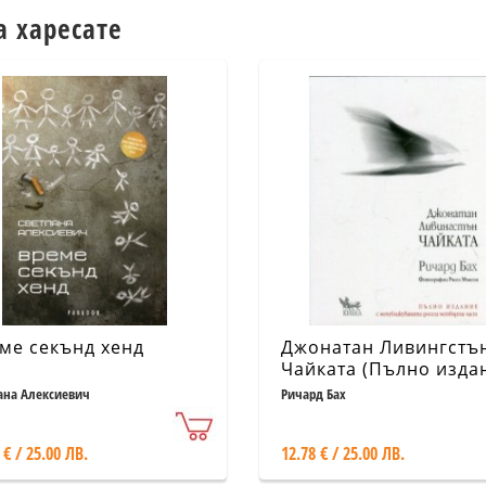
а харесате
ме секънд хенд
Джонатан Ливингстъ
Чайката (Пълно изда
с непубликуваната
ана Алексиевич
Ричард Бах
досега четвърта част
 € / 25.00 ЛВ.
12.78 € / 25.00 ЛВ.