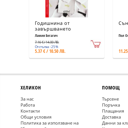
Годишнина от
Сън
завършването
Ламия Бегагич
Пол О
7.16 € / 14.00 ЛВ.
Отстъпка - 25 %
5.37 € / 10.50 ЛВ.
11.25
ХЕЛИКОН
ПОМОЩ
За нас
Търсене
Работа
Поръчка
Контакти
Плащания
Общи условия
Доставка
Политика за използване на
Данни за кл