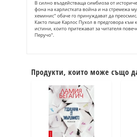
В силно въздействаща симбиоза от историче
фона на карлистката война и на стремежа му
хеминис" обаче го принуждават да преосмисл
Както пише Карлос Пухол в предговора към 
истини, които притежават за читателя повеч
Перучо".
Продукти, които може също д