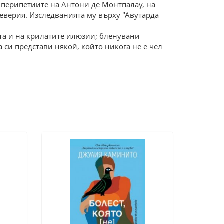
 перипетиите на Антони де Монтпалау, на
уеверия. Изследванията му върху "Авутарда
ята и на крилатите илюзии; бленувани
 си представи някой, който никога не е чел