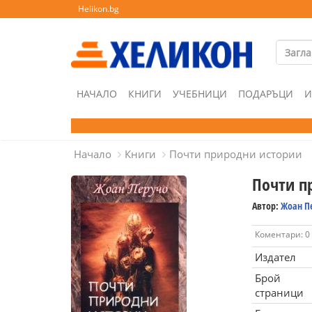
Helikon.bg
НАЧАЛО
КНИГИ
УЧЕБНИЦИ
ПОДАРЪЦИ
И
Начало
Книги
Почти природни истории
Почти п
Автор:
Жоан П
Коментари: 0
Издател
Брой
страници