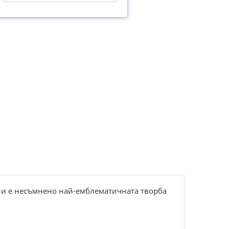
 и е несъмнено най-емблематичната творба