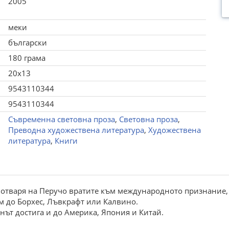
2005
меки
български
180 грама
20x13
9543110344
9543110344
Съвременна световна проза
,
Световна проза
,
Преводна художествена литература
,
Художествена
литература
,
Книги
 отваря на Перучо вратите към международното признание,
ом до Борхес, Лъвкрафт или Калвино.
нът достига и до Америка, Япония и Китай.