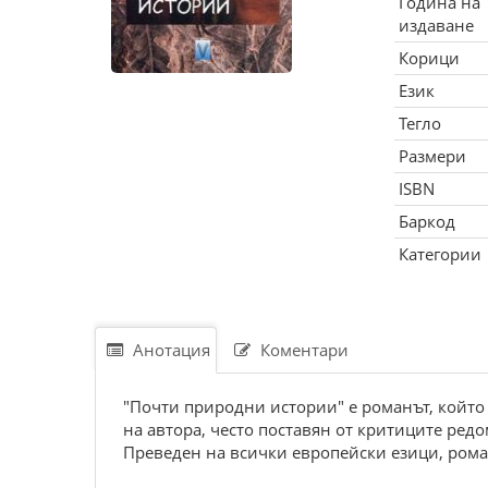
Година на
издаване
Корици
Език
Тегло
Размери
ISBN
Баркод
Категории
Анотация
Коментари
"Почти природни истории" е романът, който
на автора, често поставян от критиците ред
Преведен на всички европейски езици, рома