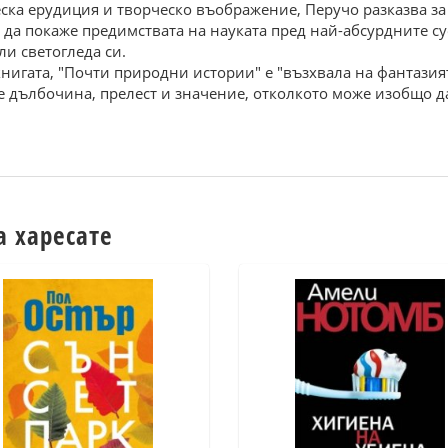
ска ерудиция и творческо въображение, Перучо разказва за
 да покаже предимствата на науката пред най-абсурдните с
и светогледа си.
книгата, "Почти природни истории" е "възхвала на фантази
е дълбочина, прелест и значение, отколкото може изобщо да
а харесате