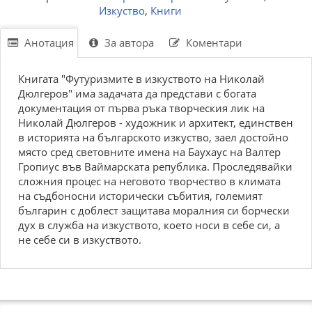
Изкуство
,
Книги
Анотация
За автора
Коментари
Книгата "Футуризмите в изкуството на Николай
Дюлгеров" има задачата да представи с богата
документация от първа ръка творческия лик на
Николай Дюлгеров - художник и архитект, единствен
в историята на българското изкуство, заел достойно
място сред световните имена на Баухаус на Валтер
Гропиус във Ваймарската република. Проследявайки
сложния процес на неговото творчество в климата
на съдбоносни исторически събития, големият
българин с доблест защитава моралния си борчески
дух в служба на изкуството, което носи в себе си, а
не себе си в изкуството.