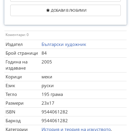
ДОБАВИ В ЛЮБИМИ
Коментари: 0
Издател
Български художник
Брой страници
84
Година на
2005
издаване
Корици
меки
Език
руски
Тегло
195 грама
Размери
23x17
ISBN
9544061282
Баркод
9544061282
Категории
История и теория на изкуството
,