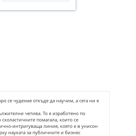
о се чудехме откъде да научим, а сега ни е
ължителни четива. То е изработено по
 схоластичните помагала, които се
тично-интригуваща линия, която е в унисон
рху науката за публичните и бизнес