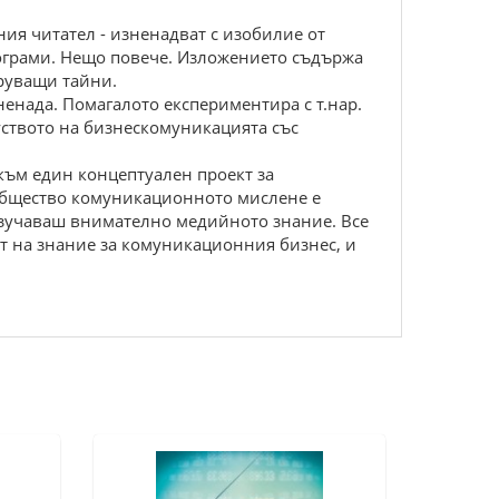
ия читател - изненадват с изобилие от
ограми. Нещо повече. Изложението съдържа
труващи тайни.
енада. Помагалото експериментира с т.нар.
уството на бизнескомуникацията със
към един концептуален проект за
общество комуникационното мислене е
изучаваш внимателно медийното знание. Все
ит на знание за комуникационния бизнес, и