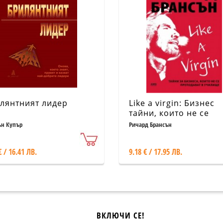
лянтният лидер
Like a virgin: Бизнес
тайни, които не се
преподават в учили
н Купър
Ричард Брансън
€ / 16.41 ЛВ.
9.18 € / 17.95 ЛВ.
ВКЛЮЧИ СЕ!