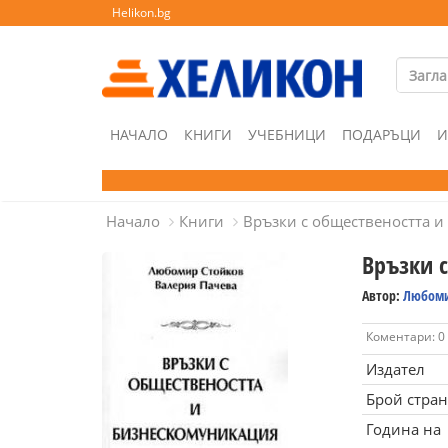
Helikon.bg
НАЧАЛО
КНИГИ
УЧЕБНИЦИ
ПОДАРЪЦИ
И
Начало
Книги
Връзки с обществеността 
Връзки 
Автор:
Любоми
Коментари: 0
Издател
Брой стра
Година на