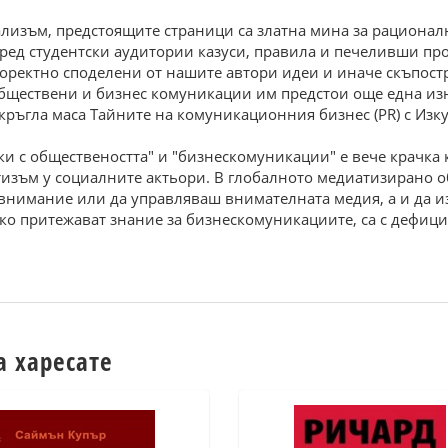
ализъм, предстоящите страници са златна мина за рационалн
ред студентски аудитории казуси, правила и печеливши пр
 коректно споделени от нашите автори идеи и иначе скъпос
обществени и бизнес комуникации им предстои още една изн
кръгла маса Тайните на комуникационния бизнес (PR) с Изк
и с обществеността" и "бизнескомуникации" е вече крачка 
изъм у социалните актьори. В глобалното медиатизирано 
 внимание или да управляваш внимателната медия, а и да 
ако притежават знание за бизнескомуникациите, са с дефиц
а харесате