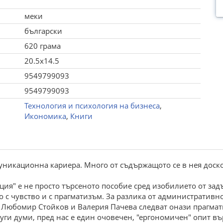
меки
български
620 грама
20.5x14.5
9549799093
9549799093
Технология и психология на бизнеса
,
Икономика
,
Книги
муникационна кариера. Много от съдържащото се в нея доскор
ия" е не просто търсеното пособие сред изобилието от зад
с чувство и с прагматизъм. За разлика от административно
ите Любомир Стойков и Валерия Пачева следват онази прагма
уги думи, пред нас е един очовечен, "ергономичен" опит въ