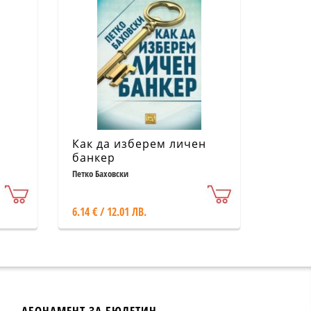
Как да изберем личен
банкер
ще
Петко Баховски
6.14 € / 12.01 ЛВ.
АБОНАМЕНТ ЗА БЮЛЕТИН