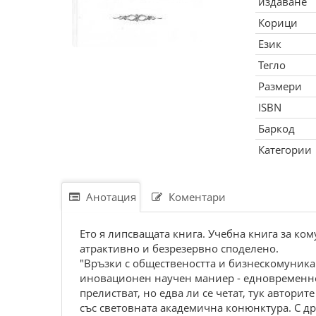
издаване
Корици
Език
Тегло
Размери
ISBN
Баркод
Категории
Анотация
Коментари
Ето я липсващата книга. Учебна книга за ко
атрактивно и безрезервно споделено.
"Връзки с обществеността и бизнескомуникац
иновационен научен маниер - едновременно 
прелистват, но едва ли се четат, тук автор
със световната академична конюнктура. С др