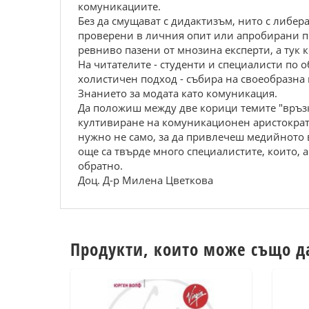
комуникациите.
Без да смущават с дидактизъм, нито с либер
проверени в личния опит или апробирани п
ревниво пазени от мнозина експерти, а тук
На читателите - студенти и специалисти по 
холистичен подход - събира на своеобразна 
Знанието за модата като комуникация.
Да положиш между две корици темите "връзк
култивиране на комуникационен аристократ
нужно не само, за да привлечеш медийното
още са твърде много специалистите, които, 
обратно.
Доц. Д-р Милена Цветкова
Продукти, които може също д