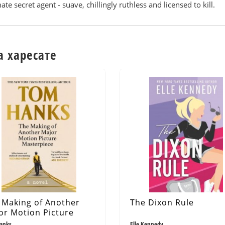
secret agent - suave, chillingly ruthless and licensed to kill.
а харесате
 Making of Another
The Dixon Rule
or Motion Picture
terpiece
anks
Elle Kennedy