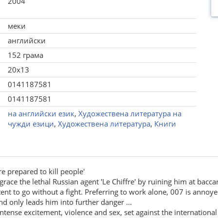
2004
меки
английски
152 грама
20x13
0141187581
0141187581
на английски език
,
Художествена литература на
чужди езици
,
Художествена литература
,
Книги
're prepared to kill people'
grace the lethal Russian agent 'Le Chiffre' by ruining him at baccar
tent to go without a fight. Preferring to work alone, 007 is annoye
d only leads him into further danger ...
intense excitement, violence and sex, set against the internationa