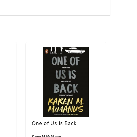
One of Us Is Back
Karen M.McManus