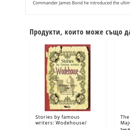
Commander James Bond he introduced the ultimate 
Продукти, които може също д
Stories by famous
The
writers: Wodehouse/
Maj
Bilingual stories (ново
Mas
Tom H