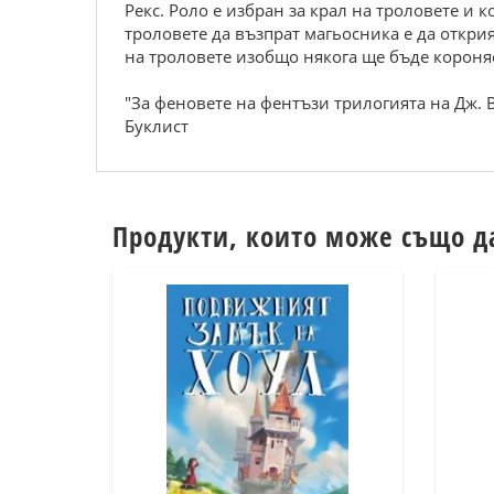
Рекс. Роло е избран за крал на троловете и 
троловете да възпрат магьосника е да откри
на троловете изобщо някога ще бъде короня
"За феновете на фентъзи трилогията на Дж. 
Буклист
Продукти, които може също д