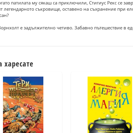
когато патилата му сякаш са приключили, Стигиус Рекс се за
ят легендарното съкровище, оставено на съхранение при ел
сан?
Ворнхолт е задължително четиво. Забавно пътешествие в едн
а харесате