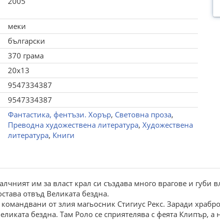
2005
меки
български
370 грама
20x13
9547334387
9547334387
Фантастика, фентъзи. Хорър
,
Световна проза
,
Преводна художествена литература
,
Художествена
литература
,
Книги
алчният им за власт крал си създава много врагове и губи в
остава отвъд Великата бездна.
 командвани от злия магьосник Стигиус Рекс. Заради храбро
еликата бездна. Там Роло се сприятелява с феята Клипър, а 