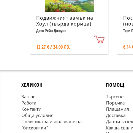
Подвижният замък на
Пос
Хоул (твърда корица)
(но
Даян Уейн Джоунс
Тери 
12.27 € / 24.00 ЛВ.
6.14 
ХЕЛИКОН
ПОМОЩ
За нас
Търсене
Работа
Поръчка
Контакти
Плащания
Общи условия
Доставка
Политика за използване на
Данни за кл
"бисквитки"
Как да свал