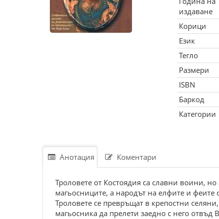
Година на
издаване
Корици
Език
Тегло
Размери
ISBN
Баркод
Категории
Анотация
Коментари
Троловете от Костоядия са славни воини, но 
магьосниците, а народът на елфите и феите 
Троловете се превръщат в крепостни селяни,
магьосника да прелети заедно с него отвъд В