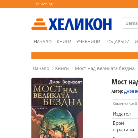
Helikon.bg
НАЧАЛО
КНИГИ
УЧЕБНИЦИ
ПОДАРЪЦИ
И
Начало
Книги
Мост над великата бездна
Мост на
Автор:
Джон В
Коментари: 0
Издател
Брой
страници