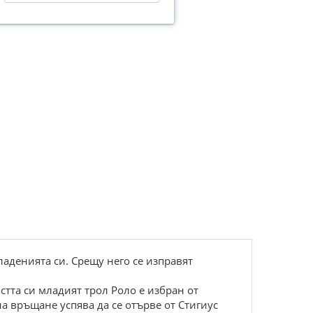
ладенията си. Срещу него се изправят
стта си младият трол Роло е избран от
на връщане успява да се отърве от Стигиус