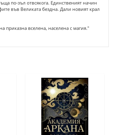
връща по-зъл отвсякога. Единственият начин
фите във Великата бездна. Дали новият крал
а приказна вселена, населена с магия."