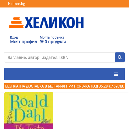
Helikon.bg
Вход
Моята поръчка
Моят профил
0 продукта
БЕЗПЛАТНА ДОСТАВКА В БЪЛГАРИЯ ПРИ ПОРЪЧКА
НАД 35.28 € / 69 ЛВ.