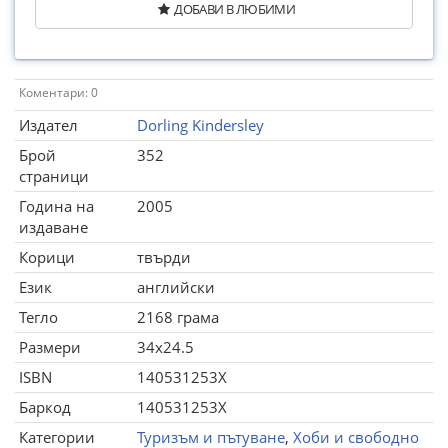
ДОБАВИ В ЛЮБИМИ
Коментари: 0
Издател
Dorling Kindersley
Брой
352
страници
Година на
2005
издаване
Корици
твърди
Език
английски
Тегло
2168 грама
Размери
34x24.5
ISBN
140531253X
Баркод
140531253X
Категории
Туризъм и пътуване
,
Хоби и свободно