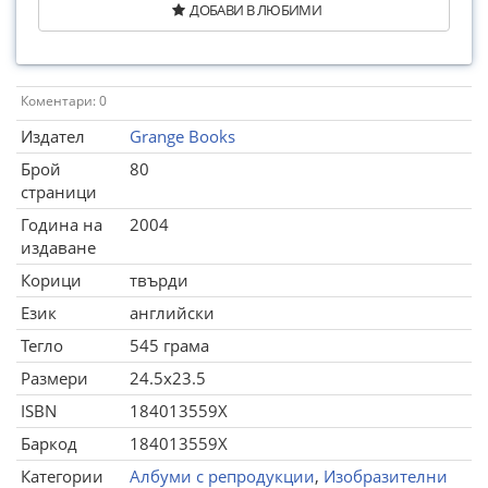
ДОБАВИ В ЛЮБИМИ
Коментари: 0
Издател
Grange Books
Брой
80
страници
Година на
2004
издаване
Корици
твърди
Език
английски
Тегло
545 грама
Размери
24.5x23.5
ISBN
184013559X
Баркод
184013559X
Категории
Албуми с репродукции
,
Изобразителни