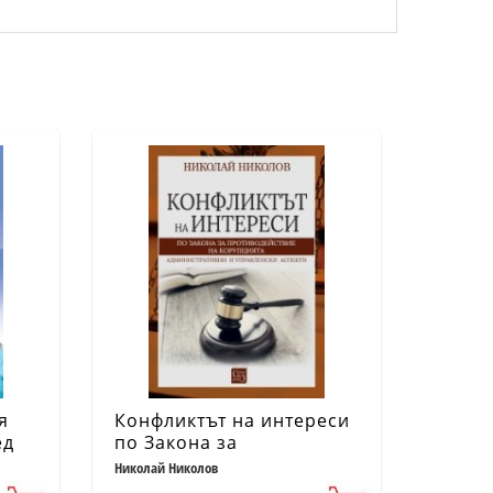
я
Конфликтът на интереси
ед
по Закона за
противодействие с
Николай Николов
корупцията