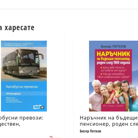
а харесате
обусни превози:
Наръчник на бъдещи
ествен,
пенсионер, роден сл
дународен, за
1959 г.
Бисер Петков
ствена сметка (474