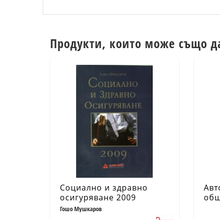
Продукти, които може също д
Социално и здравно
Авт
осигуряване 2009
общ
меж
Гошо Мушкаров
соб