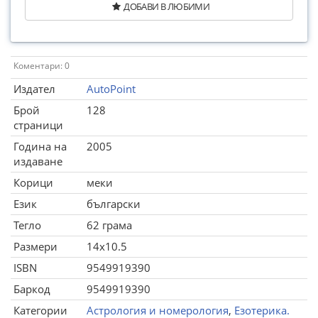
ДОБАВИ В ЛЮБИМИ
Коментари: 0
Издател
AutoPoint
Брой
128
страници
Година на
2005
издаване
Корици
меки
Език
български
Тегло
62 грама
Размери
14x10.5
ISBN
9549919390
Баркод
9549919390
Категории
Астрология и номерология
,
Езотерика.