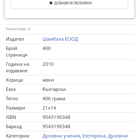
ДОБАВИ В ЛЮБИМИ
Коментари: 0
Издател
Шамбала ЕООД
Брой
400
страници
Година на
2010
издаване
Корици
меки
Език
български
Тегло
406 грама
Размери
21x14
ISBN
9543190348
Баркод
9543190348
Категории
Духовни учения
,
Езотерика. Духовни