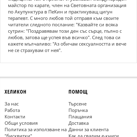
майстор по карате, член на Световната организация
по Акупунктура в ПеКин и практикуващ цигун
терапевт. С много любов той отправя към своите
читатели следното послание: "Казвайте си всяка
сутрин: "Поздравявам този ден със сърце, пълно с
любов, затова ще успея във всичко". След това си
кажете мълчаливо: "Аз обичам сексуалността и вече
не се страхувам от нея".
ХЕЛИКОН
ПОМОЩ
За нас
Търсене
Работа
Поръчка
Контакти
Плащания
Общи условия
Доставка
Политика за използване на
Данни за клиента
"бисквитки"
Как да свалим е-книги