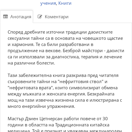
учения
,
Книги
Анотация
Коментари
Според дребните източни традиции даоистките
сексуални тайни са в основата на човешкото щастие
и хармония. Те са били разработвани в
продължение на векове. Безброй майстори - даоисти
са ги използвали за диагностика, терапия и лечение
на различни болести.
Тази забележителна книга разкрива пред читателя
съкровените тайни на "нефриттовия ствол" и
"нефритовата врата", които символизират обмена
между мъжката и женската енергия. Безкрайната
мощ на тази извечна жизнена сила е илюстрирана с
много енергийни упражнения.
Мастър Дзиен Цетнерсан работи повече от 30
години в областта на Традиционната китайска
медицина. Той е признат и уважаван международен