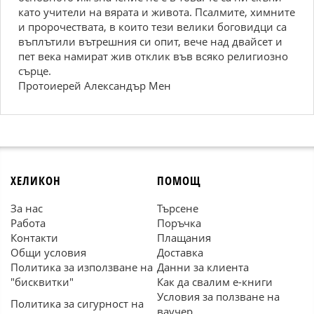
като учители на вярата и живота. Псалмите, химните
и пророчествата, в които тези велики боговидци са
въплътили вътрешния си опит, вече над двайсет и
пет века намират жив отклик във всяко религиозно
сърце.
Протоиерей Александър Мен
ХЕЛИКОН
ПОМОЩ
За нас
Търсене
Работа
Поръчка
Контакти
Плащания
Общи условия
Доставка
Политика за използване на
Данни за клиента
"бисквитки"
Как да свалим е-книги
Условия за ползване на
Политика за сигурност на
ваучер