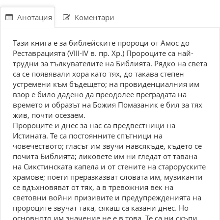
Анотация
Коментари
Тази книга е за библейските пророци от Амос до
Реставрацията (VIII-IV в. пр. Хр.) Пророците са най-
трудни за тълкувателите на Библията. Рядко на света
са се появявали хора като тях, до такава степен
устремени към бъдещето; на провиденциалния им
взор е било дадено да преодолее преградата на
времето и образът на Божия Помазаник е бил за тях
жив, почти осезаем.
Пророците и днес за нас са предвестници на
Истината. Те са постоянните спътници на
човечеството; гласът им звучи навсякъде, където се
почита Библията; ликовете им ни гледат от тавана
на Сикстинската капела и от стените на староруските
храмове; поети преразказват словата им, музиканти
се вдъхновяват от тях, а в тревожния век на
световни войни призивите и предупрежденията на
пророците звучат така, сякаш са казани днес. Но
основното им значение не е в това. Те са ни скъпи