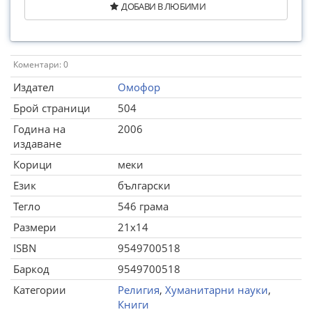
ДОБАВИ В ЛЮБИМИ
Коментари: 0
Издател
Омофор
Брой страници
504
Година на
2006
издаване
Корици
меки
Език
български
Тегло
546 грама
Размери
21x14
ISBN
9549700518
Баркод
9549700518
Категории
Религия
,
Хуманитарни науки
,
Книги