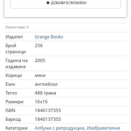
ДОБАВИ В ЛЮБИМИ
Коментари: 0
Издател
Grange Books
Брой
256
страници
Година на
2005
издаване
Корици
меки
Език
английски
Тегло
488 грама
Размери
16x16
ISBN
1840137355
Баркод
1840137355
Категории
Албуми с репродукции
,
Изобразителни