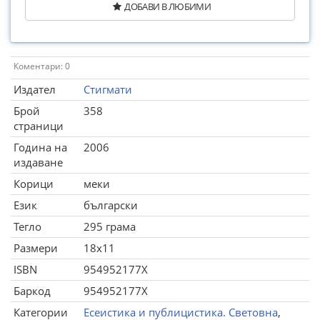
ДОБАВИ В ЛЮБИМИ
Коментари: 0
Издател
Стигмати
Брой
358
страници
Година на
2006
издаване
Корици
меки
Език
български
Тегло
295 грама
Размери
18x11
ISBN
954952177X
Баркод
954952177X
Категории
Есеистика и публицистика. Световна
,