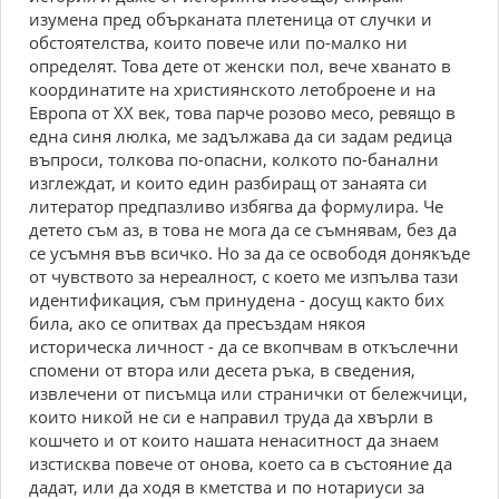
изумена пред обърканата плетеница от случки и
обстоятелства, които повече или по-малко ни
определят. Това дете от женски пол, вече хванато в
координатите на християнското летоброене и на
Европа от ХХ век, това парче розово месо, ревящо в
една синя люлка, ме задължава да си задам редица
въпроси, толкова по-опасни, колкото по-банални
изглеждат, и които един разбиращ от занаята си
литератор предпазливо избягва да формулира. Че
детето съм аз, в това не мога да се съмнявам, без да
се усъмня във всичко. Но за да се освободя донякъде
от чувството за нереалност, с което ме изпълва тази
идентификация, съм принудена - досущ както бих
била, ако се опитвах да пресъздам някоя
историческа личност - да се вкопчвам в откъслечни
спомени от втора или десета ръка, в сведения,
извлечени от писъмца или странички от бележчици,
които никой не си е направил труда да хвърли в
кошчето и от които нашата ненаситност да знаем
изстисква повече от онова, което са в състояние да
дадат, или да ходя в кметства и по нотариуси за