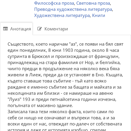
Философска проза
,
Световна проза
,
Преводна художествена литература
,
Художествена литература
,
Книги
Анотация
Коментари
Съществото, което наричам "аз", се появи на бял свят
един понеделник, 8 юни 1903 година, около 8 часа
сутринта в Брюксел и произхождаше от французин,
принадлежащ на стара фамилия от Нор, и белгийка,
чиито предци в продължение на няколко века бяха
живели в Лиеж, преди да се установят в Ено. Къщата,
където ставаше това събитие - тъй като всяко
раждане е именно събитие за бащата и майката и за
неколцината им близки - се намираше на авеню
"Луиз" 193 и преди петнайсетина години изчезна,
погълната от масивно здание.
Записала така тези няколко факта, които сами по
себе си нищо не означават и въпреки това, а и за
всеки един от нас, отвеждат по-далеч от собствената
история и даже от историята изобщо, спирам