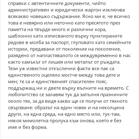
справки с автентичните документи, чийто
административен и юридически жаргон изключва
всякакво човешко съдържание. Ясно ми е, че всичко
това е невярно или неточно като пресятото през
паметта на твърде много и различни хора,
шаблонно като изписваното върху пунктираните
редове в молба за паспорт, глуповато като семейните
истории, предавани от поколение на поколение,
разядено от напластявалото се междувременно в нас
както камъкът от лишея или металът от ръждата.
Тези уж известни откъслечни факти все пак са
единственото оцеляло мостче между това дете и
мен; те са и единственият спасителен пояс,
поддържащ ни и двете върху вълните на времето. С
любопитство се залавям тук да запълня празнините
около тях, за да видя какво ще се получи от тяхното
свързване: образът на един човек и на неколцина
други, на една среда, на едно място или, тук-там,
някоя мимолетна пролука към онова, което е без
име и без форма.