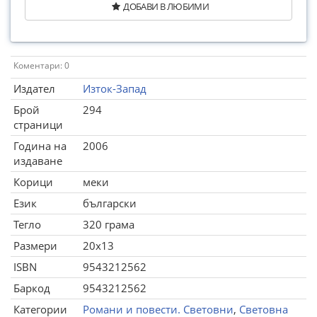
ДОБАВИ В ЛЮБИМИ
Коментари: 0
Издател
Изток-Запад
Брой
294
страници
Година на
2006
издаване
Корици
меки
Език
български
Тегло
320 грама
Размери
20x13
ISBN
9543212562
Баркод
9543212562
Категории
Романи и повести. Световни
,
Световна