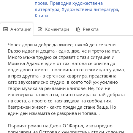
проза
,
Преводна художествена
литература
,
Художествена литература
,
Книги
Анотация
Коментари
Ревюта
Човек дори и добре да живее, някой ден се жени.
Бързо идват и децата - едно, две, че и трето на път.
Много мъже трудно се справят с тази ситуация и
Майкъл Адамс е един от тях. Затова се опитва да
води двоен живот - половината от седмицата у дома,
а през другата - в ергенска квартира, представяна
като звукозаписно студио, в което той уж усилено
твори музика за рекламни клипове. Не, той не
изневерява на жена си, която намира за най-добрата
на света, а просто се наслаждава на свободния,
безгрижен живот - както преди да стане баща. Но
един ден измамата се разкрива и тогава...
Първият роман на Джон О`Фаръл, извънредно
популярен на Острова с хумористичните си колонки