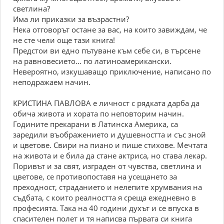
светлина?
Има ли приказки за възрастни?
Нека отговорът остане за вас, на които завиждам, че
не сте чели още тази книга!
Предстои ви едно пътуване към себе си, в търсене
на равновесието... по латиноамерикански.
Невероятно, изкушаващо приключение, написано по
неподражаем начин.
КРИСТИНА ПАВЛОВА е личност с рядката дарба да
обича живота и хората по неповторим начин.
Годините прекарани в Латинска Америка, са
заредили въображението и душевността и със зной
и цветове. Свири на пиано и пише стихове. Мечтата
на живота и е била да стане актриса, но става лекар.
Поривът и за свят, изграден от чувства, светлина и
цветове, се противопоставя на усещането за
преходност, страданието и нелепите хрумвания на
съдбата, с които реалността я среща ежедневно в
професията. Така на 40 години духът и се впуска в
спасителен полет и тя написва първата си книга