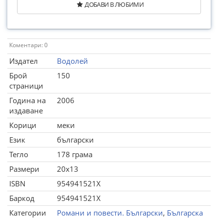
ДОБАВИ В ЛЮБИМИ
Коментари: 0
Издател
Водолей
Брой
150
страници
Година на
2006
издаване
Корици
меки
Език
български
Тегло
178 грама
Размери
20x13
ISBN
954941521X
Баркод
954941521X
Категории
Романи и повести. Български
,
Българска