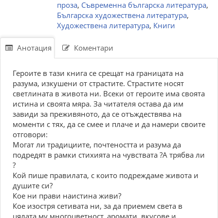
проза
,
Съвременна българска литература
,
Българска художествена литература
,
Художествена литература
,
Книги
Анотация
Коментари
Героите в тази книга се срещат на границата на
разума, изкушени от страстите. Страстите носят
светлината в живота ни. Всеки от героите има своята
истина и своята мяра. За читателя остава да им
завиди за преживяното, да се отъждествява на
моменти с тях, да се смее и плаче и да намери своите
отговори:
Могат ли традициите, почтеността и разума да
подредят в рамки стихията на чувствата ?А трябва ли
?
Кой пише правилата, с които подреждаме живота и
душите си?
Кое ни прави наистина живи?
Кое изостря сетивата ни, за да приемем света в
цялата му многоцветност, аромати, вкусове и