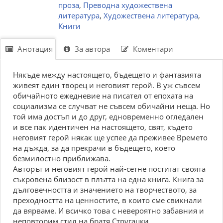
проза
,
Преводна художествена
литература
,
Художествена литература
,
Книги
Анотация
За автора
Коментари
Някъде между настоящето, бъдещето и фантазията
живеят един творец и неговият герой. В уж съвсем
обичайното ежедневие на писател от епохата на
социализма се случват не съвсем обичайни неща. Но
той има достъп и до друг, едновременно огледален
и все пак идентичен на настоящето, свят, където
неговият герой някак ще успее да преживее Времето
на дъжда, за да прекрачи в бъдещето, което
безмилостно приближава.
Авторът и неговият герой най-сетне постигат своята
съкровена близост в плътта на една книга. Книга за
дълговечността и значението на творчеството, за
преходността на ценностите, в които сме свикнали
да вярваме. И всичко това с невероятно забавния и
неповторим стил на братя Стругацки.