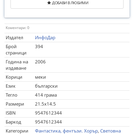
ДОБАВИ В ЛЮБИМИ
Коментари: 0
Издател
ИнфоДар
Брой
394
страници
Година на
2006
издаване
Корици
меки
Език
български
Тегло
414 грама
Размери
21.5x14.5
ISBN
9547612344
Баркод
9547612344
Категории
Фантастика, фентъзи. Хорър
,
Световна