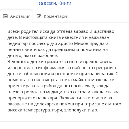
за всеки
,
Книги
Анотация
Коментари
Всеки родител иска да отгледа здраво и щастливо
дете. В настоящата книга известния и уважаван
педиатър професор д-р Христо Михов предлага
ценни съвети как да предпазим и помогнем на
детето, ако се разболее.
В Болното дете и грижите за него е предоставена
изчерпателна информация за най-често срещаните
детски заболявания и основните признаци за тях. С
помощта на настоящата книга майката може да се
ориентира кога трябва да потърси лекар, как да
влезе в ролята на медицинска сестра и как да спазва
препоръките на лекаря. Включени са и съвети за
оказване на долекарска помощ при втрисане с много
висока температура, гърч, злополуки и др.