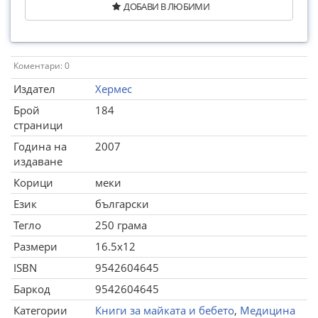
ДОБАВИ В ЛЮБИМИ
Коментари: 0
Издател
Хермес
Брой
184
страници
Година на
2007
издаване
Корици
меки
Език
български
Тегло
250 грама
Размери
16.5x12
ISBN
9542604645
Баркод
9542604645
Категории
Книги за майката и бебето
,
Медицина