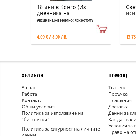
18 дни в Конго (Из
Све
дневника на
иси
православния мисионер)
Архимандрит Георгиос Хризостому
4.09 € / 8.00 ЛВ.
13.78
ХЕЛИКОН
ПОМОЩ
За нас
Търсене
Работа
Поръчка
Контакти
Плащания
Общи условия
Доставка
Политика за използване на
Данни за кл
"бисквитки"
Как да свал
Условия за 
Политика за сигурност на личните
Право на от
данни