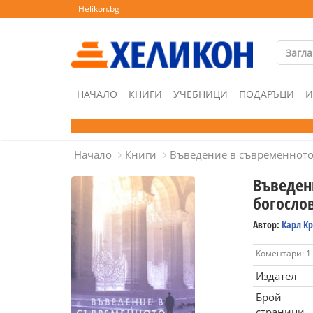
Helikon.bg
НАЧАЛО
КНИГИ
УЧЕБНИЦИ
ПОДАРЪЦИ
И
Начало
Книги
Въведение в съвременното
Въведен
богосло
Автор:
Карл К
Коментари: 1
Издател
Брой
страници