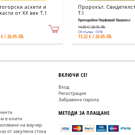
тогорски аскети и
Пророкът. Свидетелс
хасти от XX век Т.1
Т.I
Преподобни Порфирий Пророкът
14.80 € / 28.95 ЛВ.
Отстъпка - 10 %
 € / 26.95 ЛВ.
13.32 € / 26.05 ЛВ.
ВКЛЮЧИ СЕ!
Вход
Регистрация
Забравена парола
иента
МЕТОДИ ЗА ПЛАЩАНЕ
им е-книги
ползване на ваучер
каз от закупена стока