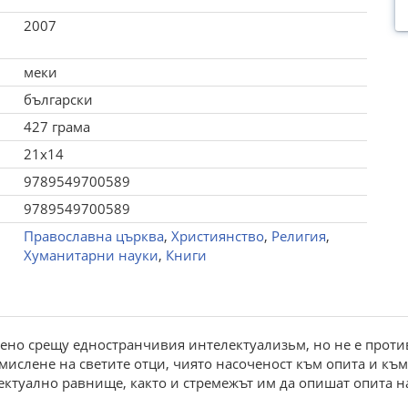
2007
меки
български
427 грама
21x14
9789549700589
9789549700589
Православна църква
,
Християнство
,
Религия
,
Хуманитарни науки
,
Книги
ено срещу едностранчивия интелектуализьм, но не е против
 мислене на светите отци, чиято насоченост към опита и към
ектуално равнище, както и стремежът им да опишат опита на