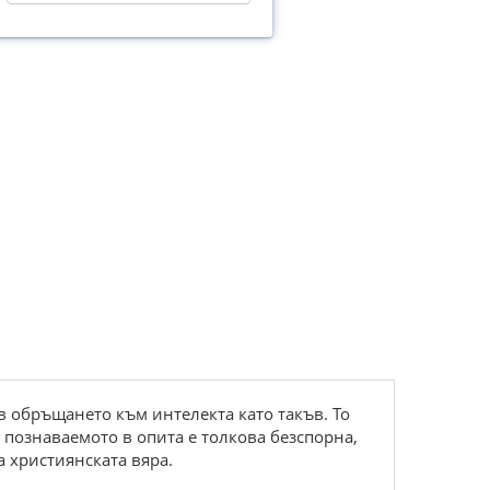
 обръщането към интелекта като такъв. То
 познаваемото в опита е толкова безспорна,
 християнската вяра.