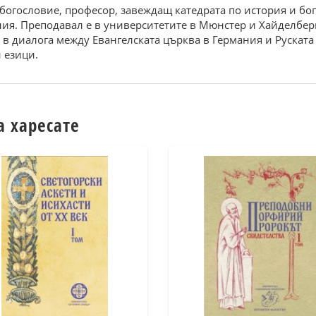
о богословие, професор, завеждащ катедрата по история и бо
ия. Преподавал е в университетите в Мюнстер и Хайделберг,
 в диалога между Евангелската църква в Германия и Руската
 езици.
а харесате