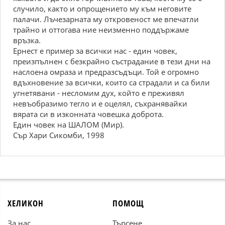
случило, както и опрощението му към неговите
палачи. Лъчезарната му откровеност ме впечатли
трайно и оттогава ние неизменно поддържаме
връзка.
Ернест е пример за всички нас - един човек,
преизпълнен с безкрайно състрадание в тези дни на
наслоена омраза и предразсъдъци. Той е огромно
вдъхновение за всички, които са страдали и са били
угнетявани - несломим дух, който е преживял
невъобразимо тегло и е оцелял, съхранявайки
вярата си в изконната човешка доброта.
Един човек на ШАЛОМ (Мир).
Сър Хари Сикомби, 1998
ХЕЛИКОН
ПОМОЩ
За нас
Търсене