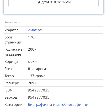
ДОБАВИ В ЛЮБИМИ
Коментари: 0
Издател
Амат-Ах
Брой
176
страници
Година на
2007
издаване
Корици
меки
Език
български
Тегло
137 грама
Размери
20x13
ISBN
9549877035
Баркод
9549877035
Категории
Биографични и автобиографични