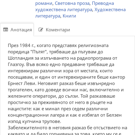
романи
,
Световна проза
,
Преводна
художествена литература
,
Художествена
литература
,
Книги
Анотация
Коментари
През 1984 г., когато представях религиозната
поредица "Пътят", трябваше да пътувам до
Шотландия за излъчването на радиопрограма от
Глазгоу. Във всяко едно предаване трябваше да
интервюирам различни хора от местата, които
посещавам, и един от интервюираните беше кантор
Ернест Леви. Неговият разказ беше извънредно
трогателен, като доведе всички нас, включително и
железните оператори, до сълзи. Той разказваше
простичко за преживяното от него в ръцете на
нацистите: как е минал през седем различни
концентрационни лагера и как е избягал от Белзен
изпод купчина трупове.
Забележителното в неговия разказ бе отсъствието на
каквато и да било горчивина за това, което му се е